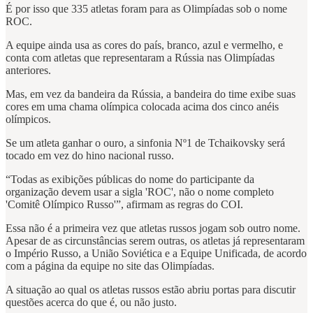
É por isso que 335 atletas foram para as Olimpíadas sob o nome
ROC.
A equipe ainda usa as cores do país, branco, azul e vermelho, e
conta com atletas que representaram a Rússia nas Olimpíadas
anteriores.
Mas, em vez da bandeira da Rússia, a bandeira do time exibe suas
cores em uma chama olímpica colocada acima dos cinco anéis
olímpicos.
Se um atleta ganhar o ouro, a sinfonia Nº1 de Tchaikovsky será
tocado em vez do hino nacional russo.
“Todas as exibições públicas do nome do participante da
organização devem usar a sigla 'ROC', não o nome completo
'Comitê Olímpico Russo'”, afirmam as regras do COI.
Essa não é a primeira vez que atletas russos jogam sob outro nome.
Apesar de as circunstâncias serem outras, os atletas já representaram
o Império Russo, a União Soviética e a Equipe Unificada, de acordo
com a página da equipe no site das Olimpíadas.
A situação ao qual os atletas russos estão abriu portas para discutir
questões acerca do que é, ou não justo.