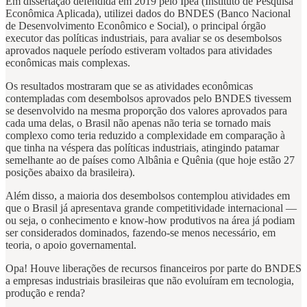
Em dissertação defendida em 2019 pelo Ipea (Instituto de Pesquisa
Econômica Aplicada), utilizei dados do BNDES (Banco Nacional
de Desenvolvimento Econômico e Social), o principal órgão
executor das políticas industriais, para avaliar se os desembolsos
aprovados naquele período estiveram voltados para atividades
econômicas mais complexas.
Os resultados mostraram que se as atividades econômicas
contempladas com desembolsos aprovados pelo BNDES tivessem
se desenvolvido na mesma proporção dos valores aprovados para
cada uma delas, o Brasil não apenas não teria se tornado mais
complexo como teria reduzido a complexidade em comparação à
que tinha na véspera das políticas industriais, atingindo patamar
semelhante ao de países como Albânia e Quênia (que hoje estão 27
posições abaixo da brasileira).
Além disso, a maioria dos desembolsos contemplou atividades em
que o Brasil já apresentava grande competitividade internacional —
ou seja, o conhecimento e know-how produtivos na área já podiam
ser considerados dominados, fazendo-se menos necessário, em
teoria, o apoio governamental.
Opa! Houve liberações de recursos financeiros por parte do BNDES
a empresas industriais brasileiras que não evoluíram em tecnologia,
produção e renda?