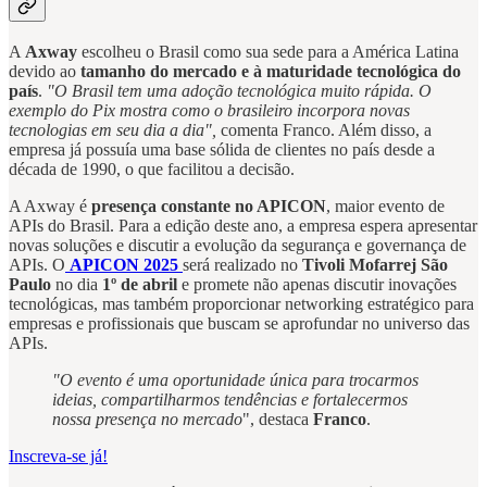
A
Axway
escolheu o Brasil como sua sede para a América Latina
devido ao
tamanho do mercado e à maturidade tecnológica do
país
.
"O Brasil tem uma adoção tecnológica muito rápida. O
exemplo do Pix mostra como o brasileiro incorpora novas
tecnologias em seu dia a dia",
comenta Franco. Além disso, a
empresa já possuía uma base sólida de clientes no país desde a
década de 1990, o que facilitou a decisão.
A Axway é
presença constante no APICON
, maior evento de
APIs do Brasil. Para a edição deste ano, a empresa espera apresentar
novas soluções e discutir a evolução da segurança e governança de
APIs. O
APICON 2025
será realizado no
Tivoli Mofarrej São
Paulo
no dia
1º de abril
e promete não apenas discutir inovações
tecnológicas, mas também proporcionar networking estratégico para
empresas e profissionais que buscam se aprofundar no universo das
APIs.
"O evento é uma oportunidade única para trocarmos
ideias, compartilharmos tendências e fortalecermos
nossa presença no mercado
", destaca
Franco
.
Inscreva-se já!