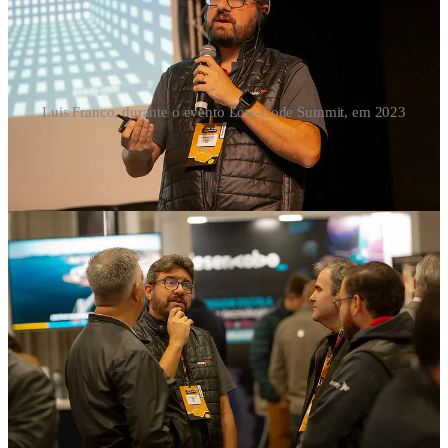
Luis Franco, durante o evento Low-Code Summit, em 2023
De que forma a Axway facilita a implementação e o
controle de APIs no ambiente digital?
Com a adoção crescente das APIs, as empresas agora enfrentam um
novo desafio:
gerenciar eficientemente um ecossistema complexo
de integrações
.
"Não se trata mais apenas de desenvolver APIs,
mas de garantir que sua gestão seja eficiente, segura e escalável"
,
observa Franco. Para isso, a Axway lançou soluções como o
Amplify API Management
e o
Amplify API Governance
, que
permitem um maior controle sobre a visibilidade e a segurança das
APIs. O catálogo da
Axway
atualmente inclui:
Amplify API Management
: Focado na segurança das APIs,
garantindo visibilidade e controle sobre o tráfego de dados;