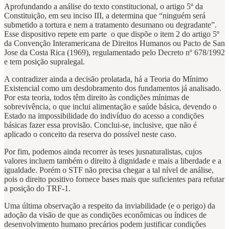
Aprofundando a análise do texto constitucional, o artigo 5º da
Constituição, em seu inciso III, a determina que “ninguém será
submetido a tortura e nem a tratamento desumano ou degradante”.
Esse dispositivo repete em parte o que dispõe o item 2 do artigo 5º
da Convenção Interamericana de Direitos Humanos ou Pacto de San
Jose da Costa Rica (1969), regulamentado pelo Decreto nº 678/1992
e tem posição supralegal.
A contradizer ainda a decisão prolatada, há a Teoria do Mínimo
Existencial como um desdobramento dos fundamentos já analisado.
Por esta teoria, todos têm direito às condições mínimas de
sobrevivência, o que inclui alimentação e saúde básica, devendo o
Estado na impossibilidade do indivíduo do acesso a condições
básicas fazer essa provisão. Conclui-se, inclusive, que não é
aplicado o conceito da reserva do possível neste caso.
Por fim, podemos ainda recorrer às teses jusnaturalistas, cujos
valores incluem também o direito à dignidade e mais a liberdade e a
igualdade. Porém o STF não precisa chegar a tal nível de análise,
pois o direito positivo fornece bases mais que suficientes para refutar
a posição do TRF-1.
Uma última observação a respeito da inviabilidade (e o perigo) da
adoção da visão de que as condições econômicas ou índices de
desenvolvimento humano precários podem justificar condições