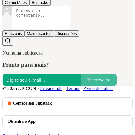
Comentários
Restacks
Principais
Mais recentes
Discussões
Nenhuma publicação
Pronto para mais?
Inscreva-se
© 2026 APICON
·
Privacidade
∙
Termos
∙
Aviso de coleta
Comece seu Substack
Obtenha o App