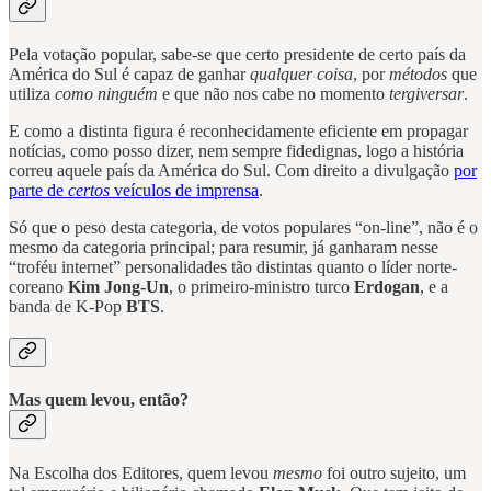
Pela votação popular, sabe-se que certo presidente de certo país da
América do Sul é capaz de ganhar
qualquer coisa
, por
métodos
que
utiliza
como ninguém
e que não nos cabe no momento
tergiversar
.
E como a distinta figura é reconhecidamente eficiente em propagar
notícias, como posso dizer, nem sempre fidedignas, logo a história
correu aquele país da América do Sul. Com direito a divulgação
por
parte de
certos
veículos de imprensa
.
Só que o peso desta categoria, de votos populares “on-line”, não é o
mesmo da categoria principal; para resumir, já ganharam nesse
“troféu internet” personalidades tão distintas quanto o líder norte-
coreano
Kim Jong-Un
, o primeiro-ministro turco
Erdogan
, e a
banda de K-Pop
BTS
.
Mas quem levou, então?
Na Escolha dos Editores, quem levou
mesmo
foi outro sujeito, um