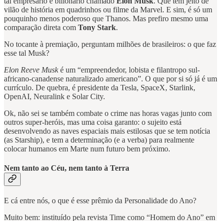
tal empresário e bilionário chamado
Elon Musk
. Que tem jeito de
vilão de história em quadrinhos ou filme da Marvel. E sim, é só um
pouquinho menos poderoso que Thanos. Mas prefiro mesmo uma
comparação direta com
Tony Stark
.
No tocante à premiação, perguntam milhões de brasileiros: o que faz
esse tal Musk?
Elon Reeve Musk
é um “empreendedor, lobista e filantropo sul-
africano-canadense naturalizado americano”. O que por si só já é um
currículo. De quebra, é presidente da Tesla, SpaceX, Starlink,
OpenAI, Neuralink e Solar City.
Ok, não sei se também combate o crime nas horas vagas junto com
outros super-heróis, mas uma coisa garanto: o sujeito está
desenvolvendo as naves espaciais mais estilosas que se tem notícia
(as Starship), e tem a determinação (e a verba) para realmente
colocar humanos em Marte num futuro bem próximo.
Nem tanto ao Céu, nem tanto à Terra
E cá entre nós, o que é esse prêmio da Personalidade do Ano?
Muito bem: instituído pela revista Time como “Homem do Ano” em