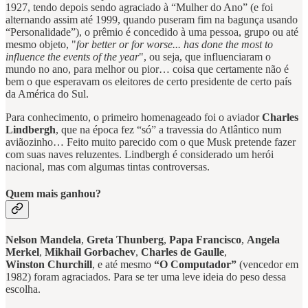
1927, tendo depois sendo agraciado à “Mulher do Ano” (e foi
alternando assim até 1999, quando puseram fim na bagunça usando
“Personalidade”), o prêmio é concedido à uma pessoa, grupo ou até
mesmo objeto, "
for better or for worse... has done the most to
influence the events of the year
", ou seja, que influenciaram o
mundo no ano, para melhor ou pior… coisa que certamente não é
bem o que esperavam os eleitores de certo presidente de certo país
da América do Sul.
Para conhecimento, o primeiro homenageado foi o aviador
Charles
Lindbergh
, que na época fez “só” a travessia do Atlântico num
aviãozinho… Feito muito parecido com o que Musk pretende fazer
com suas naves reluzentes. Lindbergh é considerado um herói
nacional, mas com algumas tintas controversas.
Quem mais ganhou?
Nelson Mandela
,
Greta Thunberg
,
Papa Francisco
,
Angela
Merkel
,
Mikhail Gorbachev
,
Charles de Gaulle
,
Winston Churchill
, e até mesmo
“O Computador”
(vencedor em
1982) foram agraciados. Para se ter uma leve ideia do peso dessa
escolha.