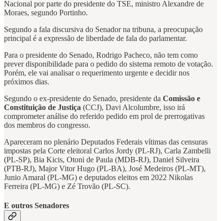
Nacional por parte do presidente do TSE, ministro Alexandre de
Moraes, segundo Portinho.
Segundo a fala discursiva do Senador na tribuna, a preocupação
principal é a expressão de liberdade de fala do parlamentar.
Para o presidente do Senado, Rodrigo Pacheco, não tem como
prever disponibilidade para o pedido do sistema remoto de votação.
Porém, ele vai analisar o requerimento urgente e decidir nos
próximos dias.
Segundo o ex-presidente do Senado, presidente da
Comissão e
Constituição de Justiça
(CCJ), Davi Alcolumbre, isso irá
comprometer análise do referido pedido em prol de prerrogativas
dos membros do congresso.
Apareceram no plenário Deputados Federais vítimas das censuras
impostas pela Corte eleitoral Carlos Jordy (PL-RJ), Carla Zambelli
(PL-SP), Bia Kicis, Otoni de Paula (MDB-RJ), Daniel Silveira
(PTB-RJ), Major Vitor Hugo (PL-BA), José Medeiros (PL-MT),
Junio Amaral (PL-MG) e deputados eleitos em 2022 Nikolas
Ferreira (PL-MG) e Zé Trovão (PL-SC).
E outros Senadores