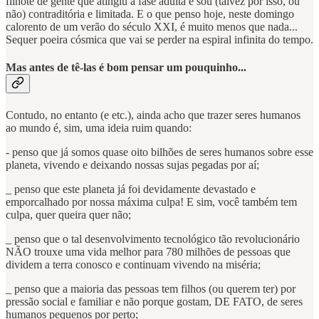
filhote de gente que atingiu a fase adulta e sou (talvez por isso, ou
não) contraditória e limitada. E o que penso hoje, neste domingo
calorento de um verão do século XXI, é muito menos que nada...
Sequer poeira cósmica que vai se perder na espiral infinita do tempo.
Mas antes de tê-las é bom pensar um pouquinho...
Contudo, no entanto (e etc.), ainda acho que trazer seres humanos
ao mundo é, sim, uma ideia ruim quando:
- penso que já somos quase oito bilhões de seres humanos sobre esse
planeta, vivendo e deixando nossas sujas pegadas por aí;
_ penso que este planeta já foi devidamente devastado e
emporcalhado por nossa máxima culpa! E sim, você também tem
culpa, quer queira quer não;
_ penso que o tal desenvolvimento tecnológico tão revolucionário
NÃO trouxe uma vida melhor para 780 milhões de pessoas que
dividem a terra conosco e continuam vivendo na miséria;
_ penso que a maioria das pessoas tem filhos (ou querem ter) por
pressão social e familiar e não porque gostam, DE FATO, de seres
humanos pequenos por perto;