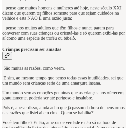
_ penso que muitos homens e mulheres até hoje, neste século XXI,
dizem que querem ter filhos somente para que sejam cuidados na
velhice e esta NÃO É uma razão justa;
_ penso nos muitos adultos que têm filhos e nunca param para
conversar com suas crianças ou orientá-las e só querem exibi-las por
aí como uma espécie de troféu ou bibelô.
Crianças precisam ser amadas
São muitas as razões, como veem.
E sim, ao mesmo tempo que penso todas essas inutilidades, sei que
um mundo sem crianças seria de uma amargura insana.
Um mundo sem as emoções genuínas que as crianças nos oferecem,
gratuitamente, poderia ser até perigoso e insalubre.
Pois é, apesar disso, ainda acho que já passou da hora de pensarmos
nas razões que listei aí em cima. Quem se habilita?!
Você tem filhos? Então, ame-os de verdade e não só na hora de
postar selfies de festas de aniversário na rede social. Ame-os sujos e