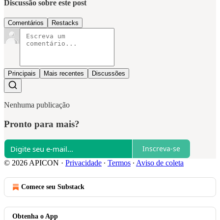
Discussão sobre este post
Comentários
Restacks
Principais
Mais recentes
Discussões
Nenhuma publicação
Pronto para mais?
Inscreva-se
© 2026 APICON
·
Privacidade
∙
Termos
∙
Aviso de coleta
Comece seu Substack
Obtenha o App