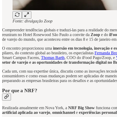
Fonte: divulgação Zoop
Compreender tendências globais e traduzi-las para a realidade do merc
reuniram no Hotel Rosewood São Paulo a convite da
Zoop
e do
iFo
de varejo do mundo, que aconteceu entre os dias 8 e 15 de janeiro e
O encontro proporcionou uma
imersão em tecnologia, inovação e es
pilares, do contexto global ao brasileiro, os especialistas
Fernanda Br
Smart Campus Facens,
Thomas Barth
, COO do iFood Pago/Zoop, e
setor de varejo e as oportunidades de transformação digital no Br
Cada um, com sua expertise única, discutiu como as inovações tecno
consumidores e como essas mudanças podem ser aplicadas de maneira
preparando as empresas brasileiras para os desafios e as oportunida
Por que a NRF?
Realizada anualmente em Nova York, a
NRF Big Show
funciona com
artificial aplicada ao varejo
,
omnichannel
e
experiências personal