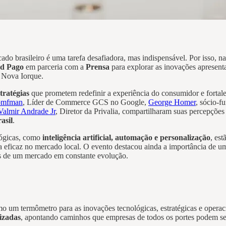
ado brasileiro é uma tarefa desafiadora, mas indispensável. Por isso, n
od Pago
em parceria com a
Prensa
para explorar as inovações apresent
m Nova Iorque.
tratégias
que prometem redefinir a experiência do consumidor e fortale
omfman
, Líder de Commerce GCS no Google,
George Homer
, sócio-
Valmir Andrade Jr
, Diretor da Privalia, compartilharam suas percepçõe
asil
.
lógicas, como
inteligência artificial, automação e personalização
, es
 eficaz no mercado local. O evento destacou ainda a importância de 
des de um mercado em constante evolução.
o um termômetro para as inovações tecnológicas, estratégicas e operac
izadas
, apontando caminhos que empresas de todos os portes podem se