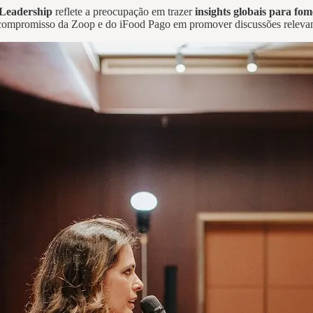
Leadership
reflete a preocupação em trazer
insights globais para fo
compromisso da Zoop e do iFood Pago em promover discussões relevant