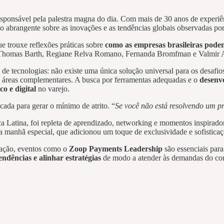
responsável pela palestra magna do dia. Com mais de 30 anos de experiê
 abrangente sobre as inovações e as tendências globais observadas po
 trouxe reflexões práticas sobre
como as empresas brasileiras podem
 Thomas Barth, Regiane Relva Romano, Fernanda Bromfman e Valmir A
e tecnologias: não existe uma única solução universal para os desafios 
as áreas complementares. A busca por ferramentas adequadas e o
desenvo
co e digital
no varejo.
cada para gerar o mínimo de atrito. “
Se você não está resolvendo um p
Latina, foi repleta de aprendizado, networking e momentos inspiradore
a manhã especial, que adicionou um toque de exclusividade e sofisticaç
mação, eventos como o
Zoop Payments Leadership
são essenciais para 
tendências e alinhar estratégias
de modo a atender às demandas do cons