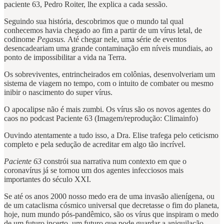
paciente 63, Pedro Roiter, lhe explica a cada sessão.
Seguindo sua história, descobrimos que o mundo tal qual
conhecemos havia chegado ao fim a partir de um vírus letal, de
codinome
Pegasus.
Até chegar nele, uma série de eventos
desencadeariam uma grande contaminação em níveis mundiais, ao
ponto de impossibilitar a vida na Terra.
Os sobreviventes, entrincheirados em colônias, desenvolveriam um
sistema de viagem no tempo, com o intuito de combater ou mesmo
inibir o nascimento do super vírus.
O apocalipse não é mais zumbi. Os vírus são os novos agentes do
caos no podcast Paciente 63 (Imagem/reprodução: Climainfo)
Ouvindo atentamente a tudo isso, a Dra. Elise trafega pelo ceticismo
completo e pela sedução de acreditar em algo tão incrível.
Paciente 63
constrói sua narrativa num contexto em que o
coronavírus já se tornou um dos agentes infecciosos mais
importantes do século XXI.
Se até os anos 2000 nosso medo era de uma invasão alienígena, ou
de um cataclisma cósmico universal que decretasse o fim do planeta,
hoje, num mundo pós-pandêmico, são os vírus que inspiram o medo
de um futuro incerto, um futuro que pode guardar a aniquilação