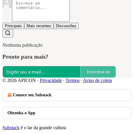
Principais
Mais recentes
Discussões
Nenhuma publicação
Pronto para mais?
Inscreva-se
© 2026 APICON
·
Privacidade
∙
Termos
∙
Aviso de coleta
Comece seu Substack
Obtenha o App
Substack
é o lar da grande cultura