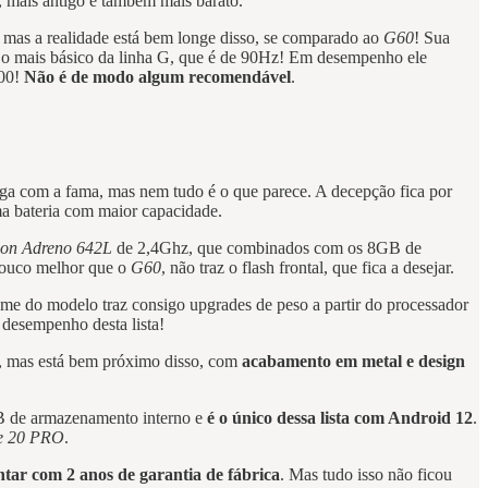
r, mais antigo e também mais barato.
mas a realidade está bem longe disso, se comparado ao
G60
! Sua
é o mais básico da linha G, que é de 90Hz! Em desempenho ele
200!
Não é de modo algum recomendável
.
ga com a fama, mas nem tudo é o que parece. A decepção fica por
ma bateria com maior capacidade.
on Adreno 642L
de 2,4Ghz, que combinados com os 8GB de
pouco melhor que o
G60
, não traz o flash frontal, que fica a desejar.
e do modelo traz consigo upgrades de peso a partir do processador
desempenho desta lista!
, mas está bem próximo disso, com
acabamento em metal e design
 de armazenamento interno e
é o único dessa lista com Android 12
.
e 20 PRO
.
ntar com 2 anos de garantia de fábrica
. Mas tudo isso não ficou