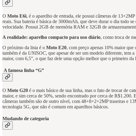
O
Moto E6i
, é o aparelho de entrada, ele possui câmeras de 13+2MP
reais. Sua bateria é básica de 3000mAh, que deve durar o dia todo se
velocidade. Possui 2GB de memória RAM e 32GB de armazenamento i
A realidade: aparelho compacto para uso diário
, como troca de me
O próximo da lista é o
Moto E20
, com preço apenas 10% maior que o
também é da
UNISOC
, que apesar de ser um modelo diferente, tem
maior, com 6,5”, o que faz dele uma opção melhor que o primeiro da l
A famosa linha “G”
O
Moto G20
é o mais básico de sua linha, mas o fato de trocar de c
maior, e sim cerca de 50%, sendo encontrado por cerca de R$1.200. 
câmeras também são de outro nível, com 48+8+2+2MP traseiras e 13MP 
tecnologia 5G, que não é comum em aparelhos básicos.
Mudando de categoria