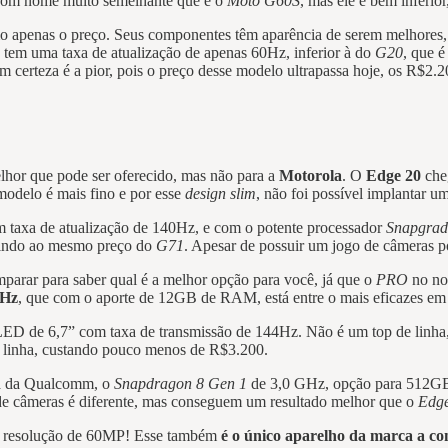
 com nome muito semelhante que é o
Moto G60S
, mas ele é bem inferio
apenas o preço. Seus componentes têm aparência de serem melhores, 
tem uma taxa de atualização de apenas 60Hz, inferior à do
G20
, que 
m certeza é a pior, pois o preço desse modelo ultrapassa hoje, os R$2.
elhor que pode ser oferecido, mas não para a
Motorola
. O
Edge 20
che
modelo é mais fino e por esse
design slim
, não foi possível implantar u
 taxa de atualização de 140Hz, e com o potente processador
Snapgrad
aindo ao mesmo preço do
G71
. Apesar de possuir um jogo de câmeras 
mparar para saber qual é a melhor opção para você, já que o
PRO
no nom
GHz
, que com o aporte de 12GB de RAM, está entre o mais eficazes em 
ED de 6,7” com taxa de transmissão de 144Hz. Não é um top de linha
e linha, custando pouco menos de R$3.200.
ta da Qualcomm, o
Snapdragon 8 Gen 1
de 3,0 GHz, opção para 512GB
de câmeras é diferente, mas conseguem um resultado melhor que o
Edg
uma resolução de 60MP! Esse também
é o único aparelho da marca a co