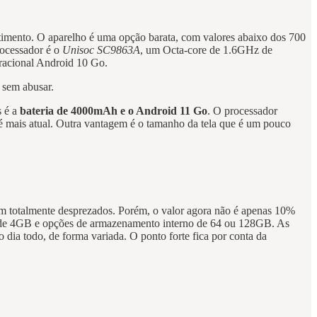
stimento. O aparelho é uma opção barata, com valores abaixo dos 700
rocessador é o
Unisoc SC9863A
, um Octa-core de 1.6GHz de
racional Android 10 Go.
s sem abusar.
s é a
bateria de 4000mAh e o Android 11 Go
. O processador
é mais atual. Outra vantagem é o tamanho da tela que é um pouco
jam totalmente desprezados. Porém, o valor agora não é apenas 10%
 4GB e opções de armazenamento interno de 64 ou 128GB. As
dia todo, de forma variada. O ponto forte fica por conta da