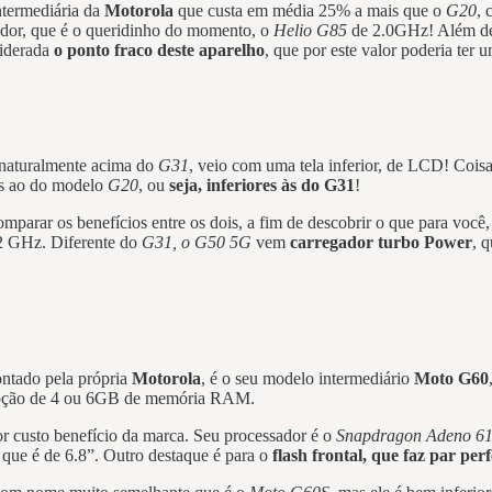
intermediária da
Motorola
que custa em média 25% a mais que o
G20
, 
ador, que é o queridinho do momento, o
Helio G85
de 2.0GHz! Além de 
siderada
o ponto fraco deste aparelho
, que por este valor poderia ter
 naturalmente acima do
G31
, veio com uma tela inferior, de LCD! Coisa
cas ao do modelo
G20
, ou
seja, inferiores às do G31
!
comparar os benefícios entre os dois, a fim de descobrir o que para voc
2 GHz. Diferente do
G31, o G50 5G
vem
carregador turbo Power
, 
ontado pela própria
Motorola
, é o seu modelo intermediário
Moto G60
opção de 4 ou 6GB de memória RAM.
r custo benefício da marca. Seu processador é o
Snapdragon Adeno 6
que é de 6.8”. Outro destaque é para o
flash frontal, que faz par pe