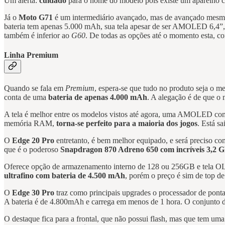
Um alerta:
cuidado
para o nome do modelo pois existe um aparelho
Já o
Moto G71
é um intermediário avançado, mas de avançado mesmo 
bateria tem apenas 5.000 mAh, sua tela apesar de ser AMOLED 6,4”, 
também é inferior ao
G60
. De todas as opções até o momento esta, co
Linha Premium
Quando se fala em
Premium
, espera-se que tudo no produto seja o m
conta de uma
bateria de apenas 4.000 mAh
. A alegação é de que o 
A tela é melhor entre os modelos vistos até agora, uma AMOLED com
memória RAM,
torna-se perfeito para a maioria dos jogos
. Está s
O
Edge 20 Pro
entretanto, é bem melhor equipado, e será preciso co
que é o poderoso
Snapdragon 870 Adreno 650 com incríveis 3,2 
Oferece opção de armazenamento interno de 128 ou 256GB e tela OL
ultrafino com bateria de 4.500 mAh
, porém o preço é sim de top d
O
Edge 30 Pro
traz como principais upgrades o processador de pon
A bateria é de 4.800mAh e carrega em menos de 1 hora. O conjunto 
O destaque fica para a frontal, que não possui flash, mas que tem 