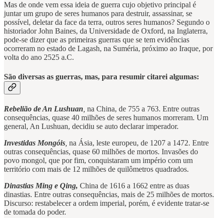
Mas de onde vem essa ideia de guerra cujo objetivo principal é
juntar um grupo de seres humanos para destruir, assassinar, se
possível, deletar da face da terra, outros seres humanos? Segundo o
historiador John Baines, da Universidade de Oxford, na Inglaterra,
pode-se dizer que as primeiras guerras que se tem evidências
ocorreram no estado de Lagash, na Suméria, próximo ao Iraque, por
volta do ano 2525 a.C.
São diversas as guerras, mas, para resumir citarei algumas:
Rebelião de An Lushuan
,
na China, de 755 a 763. Entre outras
consequências, quase 40 milhões de seres humanos morreram. Um
general, An Lushuan, decidiu se auto declarar imperador.
Investidas Mongóis
,
na Ásia, leste europeu, de 1207 a 1472. Entre
outras consequências, quase 60 milhões de mortos. Invasões do
povo mongol, que por fim, conquistaram um império com um
território com mais de 12 milhões de quilômetros quadrados.
Dinastias Ming e Qing,
China de 1616 a 1662 entre as duas
dinastias. Entre outras consequências, mais de 25 milhões de mortos.
Discurso: restabelecer a ordem imperial, porém, é evidente tratar-se
de tomada do poder.