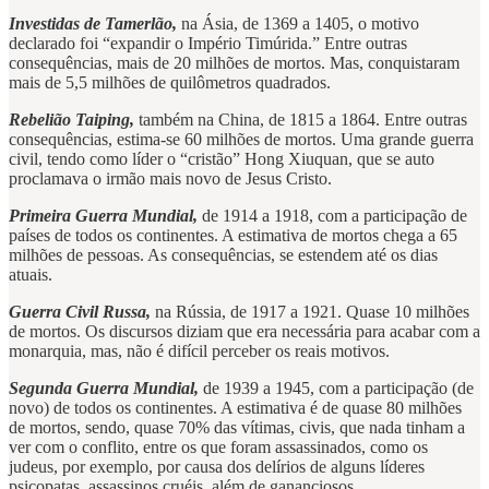
Investidas de Tamerlão,
na Ásia, de 1369 a 1405, o motivo
declarado foi “expandir o Império Timúrida.” Entre outras
consequências, mais de 20 milhões de mortos. Mas, conquistaram
mais de 5,5 milhões de quilômetros quadrados.
Rebelião Taiping,
também na China, de 1815 a 1864. Entre outras
consequências, estima-se 60 milhões de mortos. Uma grande guerra
civil, tendo como líder o “cristão” Hong Xiuquan, que se auto
proclamava o irmão mais novo de Jesus Cristo.
Primeira Guerra Mundial,
de 1914 a 1918, com a participação de
países de todos os continentes. A estimativa de mortos chega a 65
milhões de pessoas. As consequências, se estendem até os dias
atuais.
Guerra Civil Russa,
na Rússia, de 1917 a 1921. Quase 10 milhões
de mortos. Os discursos diziam que era necessária para acabar com a
monarquia, mas, não é difícil perceber os reais motivos.
Segunda Guerra Mundial,
de 1939 a 1945, com a participação (de
novo) de todos os continentes. A estimativa é de quase 80 milhões
de mortos, sendo, quase 70% das vítimas, civis, que nada tinham a
ver com o conflito, entre os que foram assassinados, como os
judeus, por exemplo, por causa dos delírios de alguns líderes
psicopatas, assassinos cruéis, além de gananciosos.