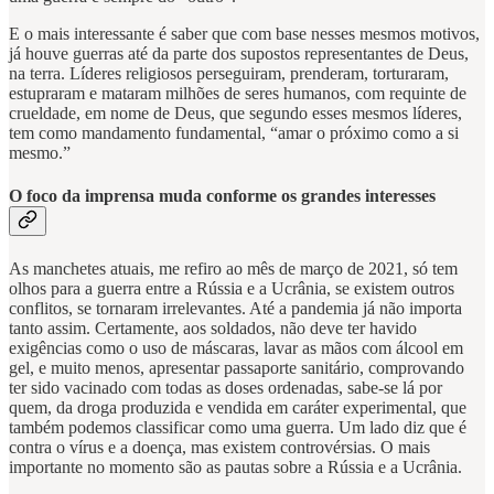
E o mais interessante é saber que com base nesses mesmos motivos,
já houve guerras até da parte dos supostos representantes de Deus,
na terra. Líderes religiosos perseguiram, prenderam, torturaram,
estupraram e mataram milhões de seres humanos, com requinte de
crueldade, em nome de Deus, que segundo esses mesmos líderes,
tem como mandamento fundamental, “amar o próximo como a si
mesmo.”
O foco da imprensa muda conforme os grandes interesses
As manchetes atuais, me refiro ao mês de março de 2021, só tem
olhos para a guerra entre a Rússia e a Ucrânia, se existem outros
conflitos, se tornaram irrelevantes. Até a pandemia já não importa
tanto assim. Certamente, aos soldados, não deve ter havido
exigências como o uso de máscaras, lavar as mãos com álcool em
gel, e muito menos, apresentar passaporte sanitário, comprovando
ter sido vacinado com todas as doses ordenadas, sabe-se lá por
quem, da droga produzida e vendida em caráter experimental, que
também podemos classificar como uma guerra. Um lado diz que é
contra o vírus e a doença, mas existem controvérsias. O mais
importante no momento são as pautas sobre a Rússia e a Ucrânia.