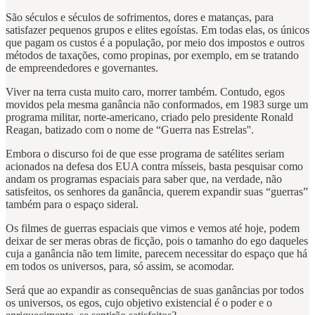
São séculos e séculos de sofrimentos, dores e matanças, para
satisfazer pequenos grupos e elites egoístas. Em todas elas, os únicos
que pagam os custos é a população, por meio dos impostos e outros
métodos de taxações, como propinas, por exemplo, em se tratando
de empreendedores e governantes.
Viver na terra custa muito caro, morrer também. Contudo, egos
movidos pela mesma ganância não conformados, em 1983 surge um
programa militar, norte-americano, criado pelo presidente Ronald
Reagan, batizado com o nome de “Guerra nas Estrelas''.
Embora o discurso foi de que esse programa de satélites seriam
acionados na defesa dos EUA contra mísseis, basta pesquisar como
andam os programas espaciais para saber que, na verdade, não
satisfeitos, os senhores da ganância, querem expandir suas “guerras”
também para o espaço sideral.
Os filmes de guerras espaciais que vimos e vemos até hoje, podem
deixar de ser meras obras de ficção, pois o tamanho do ego daqueles
cuja a ganância não tem limite, parecem necessitar do espaço que há
em todos os universos, para, só assim, se acomodar.
Será que ao expandir as consequências de suas ganâncias por todos
os universos, os egos, cujo objetivo existencial é o poder e o