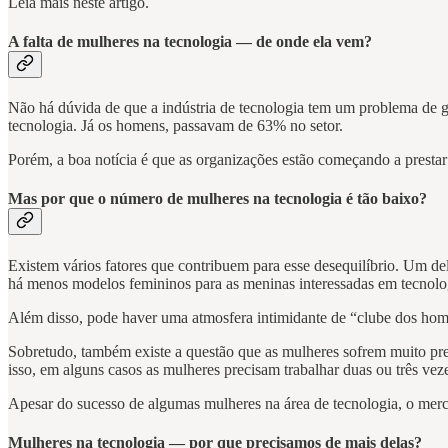
Leia mais neste artigo.
A falta de mulheres na tecnologia — de onde ela vem?
Não há dúvida de que a indústria de tecnologia tem um problema de 
tecnologia. Já os homens, passavam de 63% no setor.
Porém, a boa notícia é que as organizações estão começando a prestar a
Mas por que o número de mulheres na tecnologia é tão baixo?
Existem vários fatores que contribuem para esse desequilíbrio. Um de
há menos modelos femininos para as meninas interessadas em tecnologi
Além disso, pode haver uma atmosfera intimidante de “clube dos home
Sobretudo, também existe a questão que as mulheres sofrem muito pr
isso, em alguns casos as mulheres precisam trabalhar duas ou três ve
Apesar do sucesso de algumas mulheres na área de tecnologia, o mer
Mulheres na tecnologia — por que precisamos de mais delas?