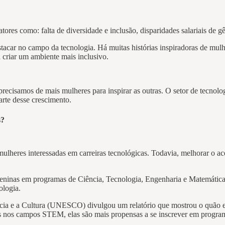
atores como: falta de diversidade e inclusão, disparidades salariais de g
stacar no campo da tecnologia. Há muitas histórias inspiradoras de mul
a criar um ambiente mais inclusivo.
precisamos de mais mulheres para inspirar as outras. O setor de tecnol
rte desse crescimento.
s?
 mulheres interessadas em carreiras tecnológicas. Todavia, melhorar o 
 meninas em programas de Ciência, Tecnologia, Engenharia e Matemática
ologia.
a e a Cultura (UNESCO) divulgou um relatório que mostrou o quão efi
ais nos campos STEM, elas são mais propensas a se inscrever em progra