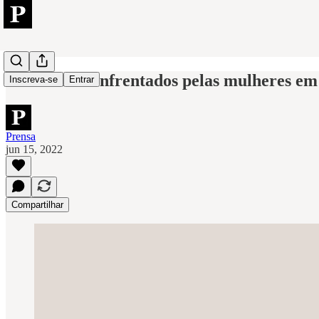
Os desafios enfrentados pelas mulheres em
Inscreva-se
Entrar
Prensa
jun 15, 2022
Compartilhar