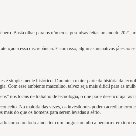
gênero. Basta olhar para os números: pesquisas feitas no ano de 2021
tenção a essa discrepância. E com isso, algumas iniciativas já estão sen
les é simplesmente histórico. Durante a maior parte da história da tecn
a. Com esse ambiente masculino, talvez seja mais difícil para as mulh
ns” nos locais de trabalho de tecnologia, o que pode desencorajar as 
econceito. Na maioria das vezes, os investidores podem acreditar erro
zes mais do que os homens para serem levadas a sério.
cado como um todo ainda tem um longo caminho a percorrer em termos 