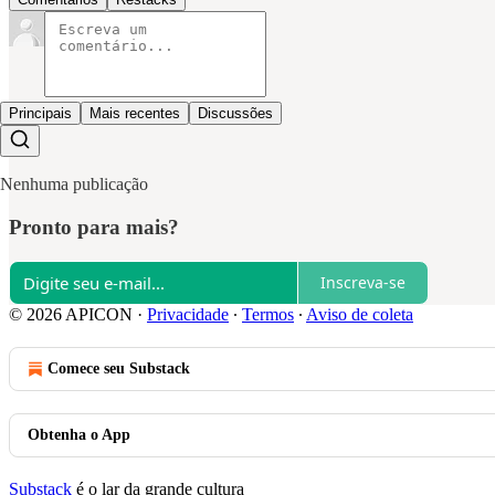
Principais
Mais recentes
Discussões
Nenhuma publicação
Pronto para mais?
Inscreva-se
© 2026 APICON
·
Privacidade
∙
Termos
∙
Aviso de coleta
Comece seu Substack
Obtenha o App
Substack
é o lar da grande cultura