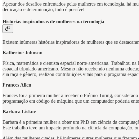
Apesar dos desafios enfrentados pelas mulheres em tecnologia, há m
dedicação e determinação, tudo é possível.
Histórias inspiradoras de mulheres na tecnologia
Existem inúmeras histórias inspiradoras de mulheres que se destacara
Katherine Johnson
Física, matemática e cientista espacial norte-americana. Trabalhou n
espacial tripulado americano. Mesmo não recebendo nenhuma educaçã
sua raça e gênero, realizou contribuições vitais para o programa espac
Frances Allen
Frances foi a primeira mulher a receber o Prêmio Turing, considerad
programação em código de máquina que um computador poderia enten
Barbara Liskov
Barbara é a primeira mulher a obter um PhD em ciência da computaçã
Este trabalho teve um impacto profundo na ciência da computação, on
Além das mulheres citadas, há inúmeras outras mulheres que fizeram c