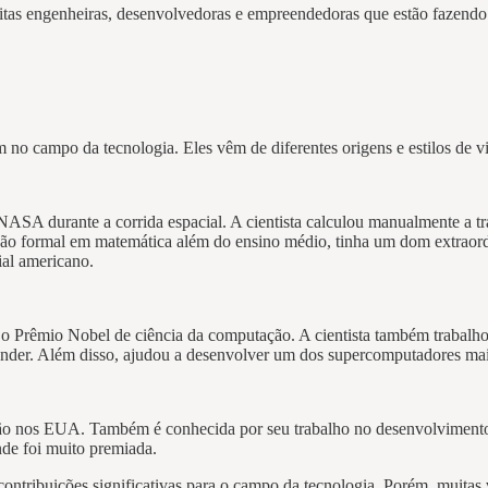
uitas engenheiras, desenvolvedoras e empreendedoras que estão fazendo
m no campo da tecnologia. Eles vêm de diferentes origens e estilos de
a NASA durante a corrida espacial. A cientista calculou manualmente a t
o formal em matemática além do ensino médio, tinha um dom extraordin
ial americano.
o o Prêmio Nobel de ciência da computação. A cientista também trabal
der. Além disso, ajudou a desenvolver um dos supercomputadores ma
o nos EUA. Também é conhecida por seu trabalho no desenvolvimento de 
de foi muito premiada.
ontribuições significativas para o campo da tecnologia. Porém, muitas