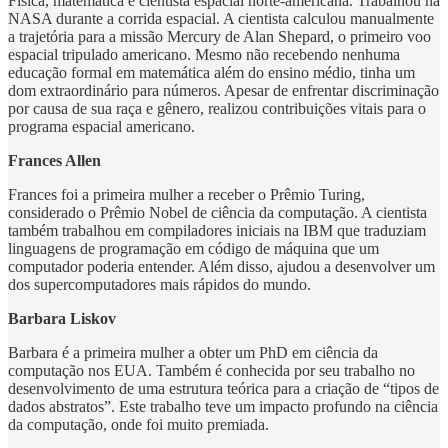
Física, matemática e cientista espacial norte-americana. Trabalhou na
NASA durante a corrida espacial. A cientista calculou manualmente
a trajetória para a missão Mercury de Alan Shepard, o primeiro voo
espacial tripulado americano. Mesmo não recebendo nenhuma
educação formal em matemática além do ensino médio, tinha um
dom extraordinário para números. Apesar de enfrentar discriminação
por causa de sua raça e gênero, realizou contribuições vitais para o
programa espacial americano.
Frances Allen
Frances foi a primeira mulher a receber o Prêmio Turing,
considerado o Prêmio Nobel de ciência da computação. A cientista
também trabalhou em compiladores iniciais na IBM que traduziam
linguagens de programação em código de máquina que um
computador poderia entender. Além disso, ajudou a desenvolver um
dos supercomputadores mais rápidos do mundo.
Barbara Liskov
Barbara é a primeira mulher a obter um PhD em ciência da
computação nos EUA. Também é conhecida por seu trabalho no
desenvolvimento de uma estrutura teórica para a criação de “tipos de
dados abstratos”. Este trabalho teve um impacto profundo na ciência
da computação, onde foi muito premiada.