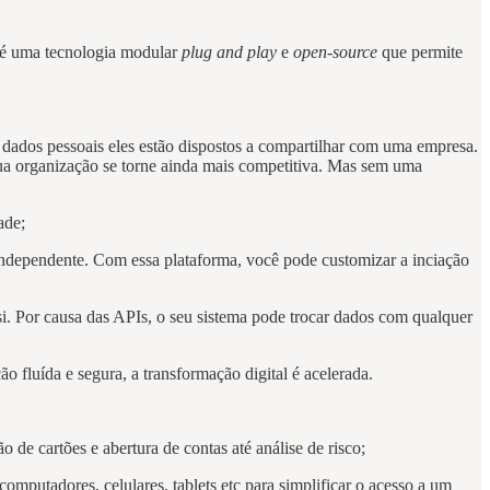
é uma tecnologia modular
plug and play
e
open-source
que permite
dados pessoais eles estão dispostos a compartilhar com uma empresa.
 sua organização se torne ainda mais competitiva. Mas sem uma
ade;
independente. Com essa plataforma, você pode customizar a inciação
. Por causa das APIs, o seu sistema pode trocar dados com qualquer
 fluída e segura, a transformação digital é acelerada.
de cartões e abertura de contas até análise de risco;
omputadores, celulares, tablets etc para simplificar o acesso a um