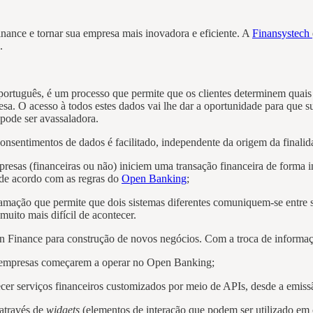
nance e tornar sua empresa mais inovadora e eficiente. A
Finansystech
e.
rtuguês, é um processo que permite que os clientes determinem quais 
esa. O acesso à todos estes dados vai lhe dar a oportunidade para que
 pode ser avassaladora.
nsentimentos de dados é facilitado, independente da origem da finalid
resas (financeiras ou não) iniciem uma transação financeira de forma 
 de acordo com as regras do
Open Banking
;
ação que permite que dois sistemas diferentes comuniquem-se entre si
muito mais difícil de acontecer.
 Finance para construção de novos negócios. Com a troca de informação
ara empresas começarem a operar no Open Banking;
r serviços financeiros customizados por meio de APIs, desde a emissão 
 através de
widgets
(elementos de interação que podem ser utilizado em c