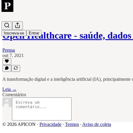
Open Healthcare - saúde, dados 
Inscreva-se
Entrar
Prensa
out 7, 2021
A transformação digital e a inteligência artificial (IA), principalmen
Leia →
Comentários
© 2026 APICON
·
Privacidade
∙
Termos
∙
Aviso de coleta