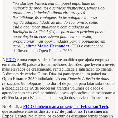
“As startups Fintech têm um papel importante na
melhoria de produtos e serviços financeiros, temos sido
promotores da inclusão financeira graças à
flexibilidade, às vantagens da tecnologia e à nossa
rápida adaptabilidade ao mundo econômico, como
está a acontecer atualmente com a adoção da
Inteligência Artificial (IA) — para dar o próximo passo
na evolução do ecossistema financeiro e, assim,
proporcionar mais oportunidades para a população em
geral”
,
afirma
Mario Hernández
, CEO e cofundador
da finvero e do Open Finance 2050.
A
FICO
é uma empresa de software analítico que ajuda empresas
em mais de 90 países a tomar melhores decisões, que levem a níveis
mais elevados de crescimento, rentabilidade e satisfação do cliente.
A diretora de vendas Gilma Diaz irá participar de um painel na
Open Finance 2050
intitulado
"IA em Fintech: A fusão de duas
revoluções tecnológicas",
no dia 14 de junho, para falar sobre como
a capacidade da IA de processar grandes volumes de dados e
aprender com eles está permitindo novas aplicações que melhoram a
eficiência, a precisão e a personalização dos serviços financeiros.
No Brasil, a
FICO
também marca presença na
Febraban Tech
,
que acontece entre os dias
25 e 27 de junho
, no
Transamerica
Expor Cente
r. No evento, os executivos discutirão temas como IA