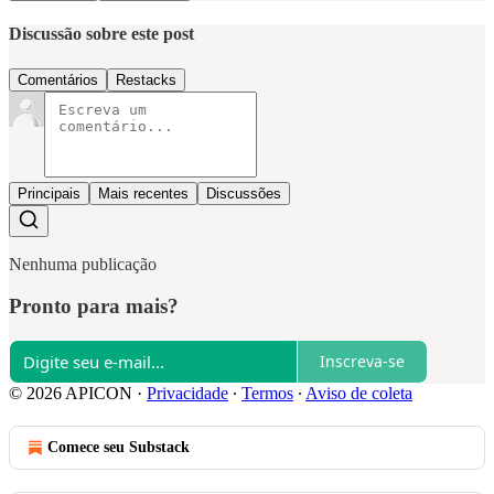
Discussão sobre este post
Comentários
Restacks
Principais
Mais recentes
Discussões
Nenhuma publicação
Pronto para mais?
Inscreva-se
© 2026 APICON
·
Privacidade
∙
Termos
∙
Aviso de coleta
Comece seu Substack