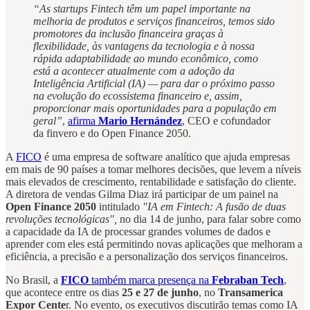
“As startups Fintech têm um papel importante na
melhoria de produtos e serviços financeiros, temos sido
promotores da inclusão financeira graças à
flexibilidade, às vantagens da tecnologia e à nossa
rápida adaptabilidade ao mundo econômico, como
está a acontecer atualmente com a adoção da
Inteligência Artificial (IA) — para dar o próximo passo
na evolução do ecossistema financeiro e, assim,
proporcionar mais oportunidades para a população em
geral”
,
afirma
Mario Hernández
, CEO e cofundador
da finvero e do Open Finance 2050.
A
FICO
é uma empresa de software analítico que ajuda empresas
em mais de 90 países a tomar melhores decisões, que levem a níveis
mais elevados de crescimento, rentabilidade e satisfação do cliente.
A diretora de vendas Gilma Diaz irá participar de um painel na
Open Finance 2050
intitulado
"IA em Fintech: A fusão de duas
revoluções tecnológicas",
no dia 14 de junho, para falar sobre como
a capacidade da IA de processar grandes volumes de dados e
aprender com eles está permitindo novas aplicações que melhoram a
eficiência, a precisão e a personalização dos serviços financeiros.
No Brasil, a
FICO
também marca presença na
Febraban Tech
,
que acontece entre os dias
25 e 27 de junho
, no
Transamerica
Expor Cente
r. No evento, os executivos discutirão temas como IA