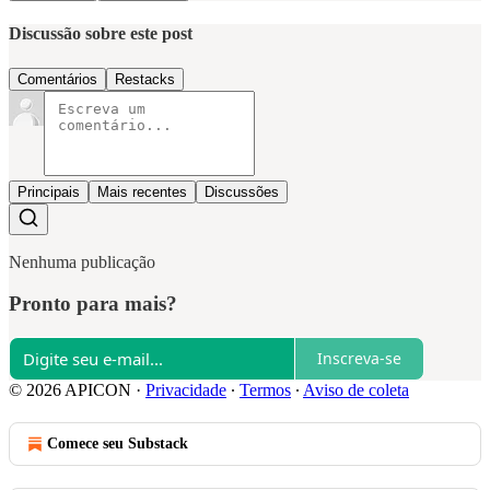
Discussão sobre este post
Comentários
Restacks
Principais
Mais recentes
Discussões
Nenhuma publicação
Pronto para mais?
Inscreva-se
© 2026 APICON
·
Privacidade
∙
Termos
∙
Aviso de coleta
Comece seu Substack