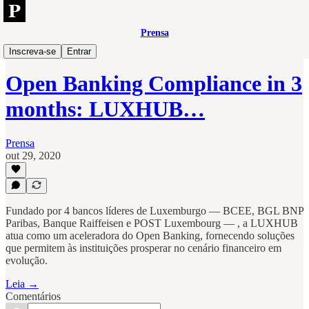
Prensa
Open
Inscreva-se
Entrar
Open Banking Compliance in 3
months: LUXHUB…
Prensa
out 29, 2020
Fundado por 4 bancos líderes de Luxemburgo — BCEE, BGL BNP
Paribas, Banque Raiffeisen e POST Luxembourg — , a LUXHUB
atua como um aceleradora do Open Banking, fornecendo soluções
que permitem às instituições prosperar no cenário financeiro em
evolução.
Leia →
Comentários