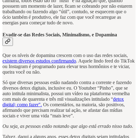
calmaria, todos estão tão no “hush” e na agitação que, quando
possuem um momento de lazer, ficam se cobrando por não estarem
trabalhando ou fazendo algo “útil”, contudo, se esquecem que o
ócio também é produtivo, ele faz com que você recarregue as
energias para começar tudo de novo.
Evadir-se das Redes Sociais, Minimalismo, e Dopamina
Que os níveis de dopamina crescem com o uso das redes sociais,
existem diversos estudos confirmando
. Aquele lindo feed do TikTok
ou Instagram é programado para elevar teus hormônios e te viciar,
queira você ou não.
Só que diversas pessoas estão nadando contra a corrente e fazendo
diversos detox digitais, inclusive eu. O Youtuber “Pinho”, que se
auto intitula minimalista, possui um vídeo na plataforma vermelha
com mais de quarenta e três mil visualizações intitulado “
detox
digital; como fazer".
Os comentários, na maioria, são positivos,
afirmando que precisam realizar tal ação, se afastar das mídias
sociais e viver uma vida “mais leve”.
Ou seja, as pessoas estão notando que algo está errado nisso tudo.
Talvez, daqui a alguns anos, esses detox digitais sejam intitulados