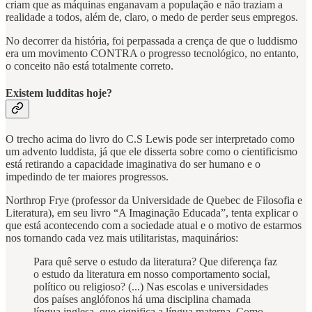
criam que as máquinas enganavam a população e não traziam a
realidade a todos, além de, claro, o medo de perder seus empregos.
No decorrer da história, foi perpassada a crença de que o luddismo
era um movimento CONTRA o progresso tecnológico, no entanto,
o conceito não está totalmente correto.
Existem ludditas hoje?
O trecho acima do livro do C.S Lewis pode ser interpretado como
um advento luddista, já que ele disserta sobre como o cientificismo
está retirando a capacidade imaginativa do ser humano e o
impedindo de ter maiores progressos.
Northrop Frye (professor da Universidade de Quebec de Filosofia e
Literatura), em seu livro “A Imaginação Educada”, tenta explicar o
que está acontecendo com a sociedade atual e o motivo de estarmos
nos tornando cada vez mais utilitaristas, maquinários:
Para quê serve o estudo da literatura? Que diferença faz
o estudo da literatura em nosso comportamento social,
político ou religioso? (...) Nas escolas e universidades
dos países anglófonos há uma disciplina chamada
língua inglesa, que significa a língua materna. Como