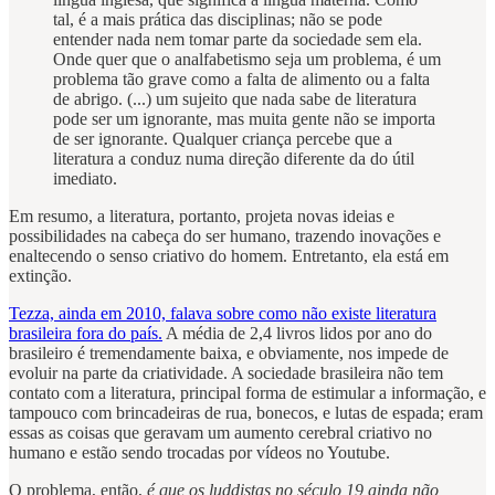
tal, é a mais prática das disciplinas; não se pode
entender nada nem tomar parte da sociedade sem ela.
Onde quer que o analfabetismo seja um problema, é um
problema tão grave como a falta de alimento ou a falta
de abrigo. (...) um sujeito que nada sabe de literatura
pode ser um ignorante, mas muita gente não se importa
de ser ignorante. Qualquer criança percebe que a
literatura a conduz numa direção diferente da do útil
imediato.
Em resumo, a literatura, portanto, projeta novas ideias e
possibilidades na cabeça do ser humano, trazendo inovações e
enaltecendo o senso criativo do homem. Entretanto, ela está em
extinção.
Tezza, ainda em 2010, falava sobre como não existe literatura
brasileira fora do país.
A média de 2,4 livros lidos por ano do
brasileiro é tremendamente baixa, e obviamente, nos impede de
evoluir na parte da criatividade. A sociedade brasileira não tem
contato com a literatura, principal forma de estimular a informação, e
tampouco com brincadeiras de rua, bonecos, e lutas de espada; eram
essas as coisas que geravam um aumento cerebral criativo no
humano e estão sendo trocadas por vídeos no Youtube.
O problema, então,
é que os luddistas no século 19 ainda não