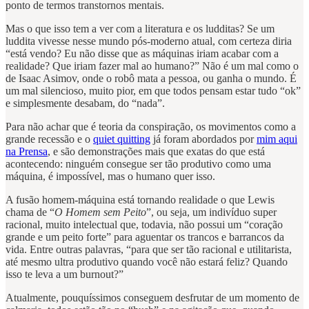
ponto de termos transtornos mentais.
Mas o que isso tem a ver com a literatura e os ludditas? Se um
luddita vivesse nesse mundo pós-moderno atual, com certeza diria
“está vendo? Eu não disse que as máquinas iriam acabar com a
realidade? Que iriam fazer mal ao humano?” Não é um mal como o
de Isaac Asimov, onde o robô mata a pessoa, ou ganha o mundo. É
um mal silencioso, muito pior, em que todos pensam estar tudo “ok”
e simplesmente desabam, do “nada”.
Para não achar que é teoria da conspiração, os movimentos como a
grande recessão e o
quiet quitting
já foram abordados por
mim aqui
na Prensa
, e são demonstrações mais que exatas do que está
acontecendo: ninguém consegue ser tão produtivo como uma
máquina, é impossível, mas o humano quer isso.
A fusão homem-máquina está tornando realidade o que Lewis
chama de “
O Homem sem Peito
”, ou seja, um indivíduo super
racional, muito intelectual que, todavia, não possui um “coração
grande e um peito forte” para aguentar os trancos e barrancos da
vida. Entre outras palavras, “para que ser tão racional e utilitarista,
até mesmo ultra produtivo quando você não estará feliz? Quando
isso te leva a um burnout?”
Atualmente, pouquíssimos conseguem desfrutar de um momento de