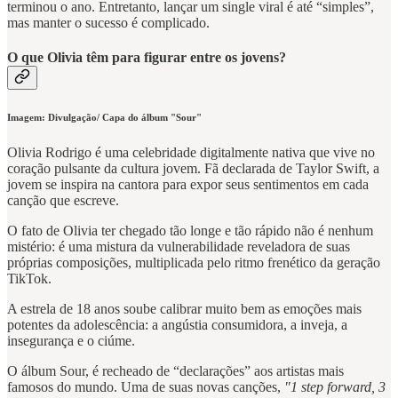
terminou o ano. Entretanto, lançar um single viral é até “simples”,
mas manter o sucesso é complicado.
O que Olivia têm para figurar entre os jovens?
Imagem: Divulgação/ Capa do álbum "Sour"
Olivia Rodrigo é uma celebridade digitalmente nativa que vive no
coração pulsante da cultura jovem. Fã declarada de Taylor Swift, a
jovem se inspira na cantora para expor seus sentimentos em cada
canção que escreve.
O fato de Olivia ter chegado tão longe e tão rápido não é nenhum
mistério: é uma mistura da vulnerabilidade reveladora de suas
próprias composições, multiplicada pelo ritmo frenético da geração
TikTok.
A estrela de 18 anos soube calibrar muito bem as emoções mais
potentes da adolescência: a angústia consumidora, a inveja, a
insegurança e o ciúme.
O álbum Sour, é recheado de “declarações” aos artistas mais
famosos do mundo. Uma de suas novas canções,
"1 step forward, 3