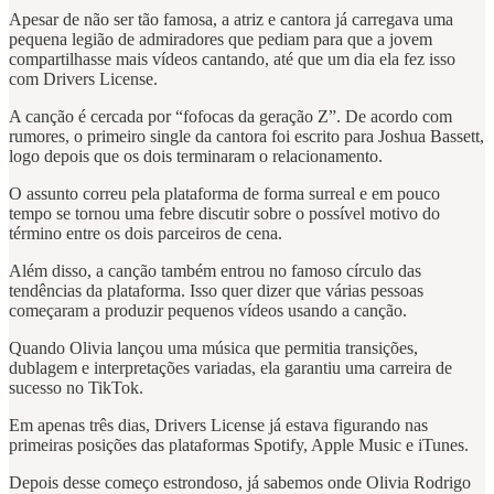
Apesar de não ser tão famosa, a atriz e cantora já carregava uma
pequena legião de admiradores que pediam para que a jovem
compartilhasse mais vídeos cantando, até que um dia ela fez isso
com Drivers License.
A canção é cercada por “fofocas da geração Z”. De acordo com
rumores, o primeiro single da cantora foi escrito para Joshua Bassett,
logo depois que os dois terminaram o relacionamento.
O assunto correu pela plataforma de forma surreal e em pouco
tempo se tornou uma febre discutir sobre o possível motivo do
término entre os dois parceiros de cena.
Além disso, a canção também entrou no famoso círculo das
tendências da plataforma. Isso quer dizer que várias pessoas
começaram a produzir pequenos vídeos usando a canção.
Quando Olivia lançou uma música que permitia transições,
dublagem e interpretações variadas, ela garantiu uma carreira de
sucesso no TikTok.
Em apenas três dias, Drivers License já estava figurando nas
primeiras posições das plataformas Spotify, Apple Music e iTunes.
Depois desse começo estrondoso, já sabemos onde Olivia Rodrigo