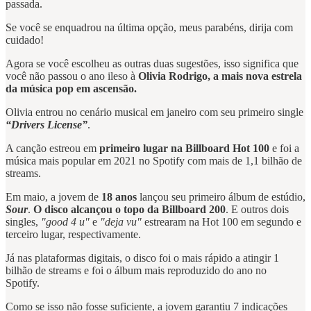
passada.
Se você se enquadrou na última opção, meus parabéns, dirija com
cuidado!
Agora se você escolheu as outras duas sugestões, isso significa que
você não passou o ano ileso à
Olivia Rodrigo, a mais nova estrela
da música pop em ascensão.
Olivia entrou no cenário musical em janeiro com seu primeiro single
“Drivers License”
.
A canção estreou em
primeiro lugar na Billboard Hot 100
e foi a
música mais popular em 2021 no Spotify com mais de 1,1 bilhão de
streams.
Em maio, a jovem de
18 anos
lançou seu primeiro álbum de estúdio,
Sour
.
O disco alcançou o topo da Billboard 200
. E outros dois
singles,
"good 4 u"
e
"deja vu"
estrearam na Hot 100 em segundo e
terceiro lugar, respectivamente.
Já nas plataformas digitais, o disco foi o mais rápido a atingir 1
bilhão de streams e foi o álbum mais reproduzido do ano no
Spotify.
Como se isso não fosse suficiente, a jovem garantiu 7 indicações