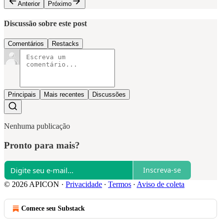
Anterior
Próximo
Discussão sobre este post
Comentários
Restacks
Principais
Mais recentes
Discussões
Nenhuma publicação
Pronto para mais?
Inscreva-se
© 2026 APICON
·
Privacidade
∙
Termos
∙
Aviso de coleta
Comece seu Substack