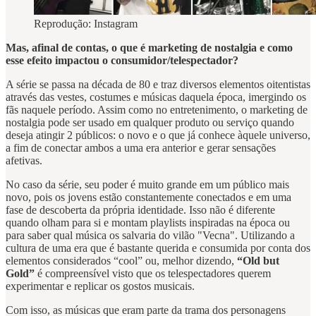
Reprodução: Instagram
Mas, afinal de contas, o que é marketing de nostalgia e como
esse efeito impactou o consumidor/telespectador?
A série se passa na década de 80 e traz diversos elementos oitentistas
através das vestes, costumes e músicas daquela época, imergindo os
fãs naquele período. Assim como no entretenimento, o marketing de
nostalgia pode ser usado em qualquer produto ou serviço quando
deseja atingir 2 públicos: o novo e o que já conhece àquele universo,
a fim de conectar ambos a uma era anterior e gerar sensações
afetivas.
No caso da série, seu poder é muito grande em um público mais
novo, pois os jovens estão constantemente conectados e em uma
fase de descoberta da própria identidade. Isso não é diferente
quando olham para si e montam playlists inspiradas na época ou
para saber qual música os salvaria do vilão "Vecna". Utilizando a
cultura de uma era que é bastante querida e consumida por conta dos
elementos considerados “cool” ou, melhor dizendo,
“Old but
Gold”
é compreensível visto que os telespectadores querem
experimentar e replicar os gostos musicais.
Com isso, as músicas que eram parte da trama dos personagens