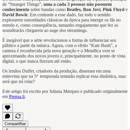
de “Stranger Things”,
uma a cada 3 pessoas não possuem
conhecimento
sobre bandas como
Beatles, Bon Jovi
,
Pink Floyd
e
David Bowie
. Em contraste a esse dado, faz todo o sentido
explorarem sonoridades clássicas da época para imergir os fãs no
enredo e, como consequência, tamanho engajamento que fez as
soundtracks chegarem ao auge dos streamings.
É inegável que a série revolucionou a forma de influenciar seu
público a partir da música. Agora, com o efeito “Kate Bush”, a
cantora é reconhecida pela nova geração e o Metallica vem se
aproximando dos novos jovens e, principalmente, no ponto de vista
digital, o que nunca fizeram até então.
Os irmãos Duffer, criadores da produção, disseram em uma
entrevista que na 5ª temporada tentarão replicar essa dinâmica, mas
será que irá rolar?
Este artigo foi escrito por Juliana Marques e publicado originalmente
em
Prensa.li
.
Compartilhar