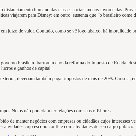
o distanciamento humano das classes sociais menos favorecidas. Prova
icas viajarem para Disney; em outro, sustenta que “o brasileiro come d
 em juízo de valor. Contudo, como se vê logo abaixo, há imoralidade pr
verno brasileiro barrou trecho da reforma do Imposto de Renda, desta 
 lucros e ganhos de capital.
no exterior, deveriam também pagar impostos de mais de 20%. Ou seja, e
Campos Netos não poderiam ter relações com suas offshores.
roibido de manter negócios com empresas ou cidadãos cujos interesses v
er atividades cujo escopo conflite com atividades de seu cargo público.