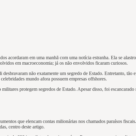
ados acordaram em uma manhã com uma notícia estranha. Ela se alastro
olvidos em macroeconomia; já os não envolvidos ficaram curiosos.
a.li desbravaram não exatamente um segredo de Estado. Entretanto, tão 
 celebridades mundo afora possuem empresas offshores.
o militares protegem segredos de Estado. Apesar disso, foi escancarado
ocumentos que elencam contas milionárias nos chamados paraísos fiscais
adas, centro deste artigo.