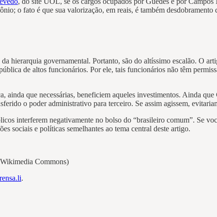
zevedo
, do site UOL, se os cargos ocupados por Guedes e por Campos N
mônio; o fato é que sua valorização, em reais, é também desdobramento
 hierarquia governamental. Portanto, são do altíssimo escalão. O art
ública de altos funcionários. Por ele, tais funcionários não têm permis
mica, ainda que necessárias, beneficiem aqueles investimentos. Ainda
ferido o poder administrativo para terceiro. Se assim agissem, evitaria
blicos interferem negativamente no bolso do “brasileiro comum”. Se voc
s sociais e políticas semelhantes ao tema central deste artigo.
m: Wikimedia Commons)
rensa.li
.