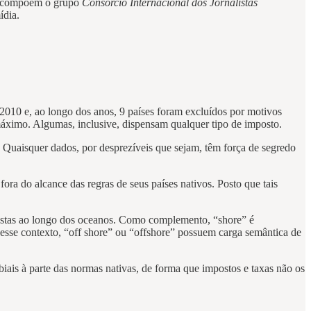
tas compõem o grupo
Consórcio Internacional dos Jornalistas
ídia.
2010 e, ao longo dos anos, 9 países foram excluídos por motivos
o máximo. Algumas, inclusive, dispensam qualquer tipo de imposto.
. Quaisquer dados, por desprezíveis que sejam, têm força de segredo
ra do alcance das regras de seus países nativos. Posto que tais
spostas ao longo dos oceanos. Como complemento, “shore” é
. Nesse contexto, “off shore” ou “offshore” possuem carga semântica de
biais à parte das normas nativas, de forma que impostos e taxas não os