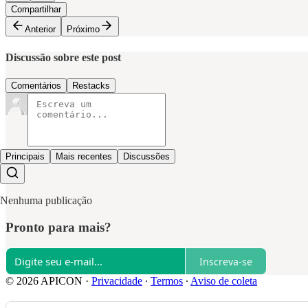
Compartilhar
Anterior
Próximo
Discussão sobre este post
Comentários
Restacks
Principais
Mais recentes
Discussões
Nenhuma publicação
Pronto para mais?
Inscreva-se
© 2026 APICON
·
Privacidade
∙
Termos
∙
Aviso de coleta