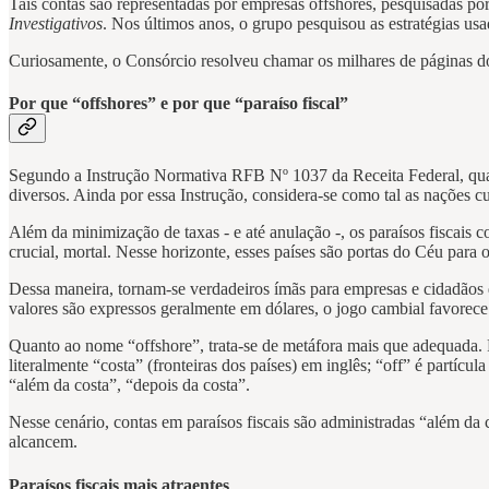
Tais contas são representadas por empresas offshores, pesquisadas por
Investigativos
. Nos últimos anos, o grupo pesquisou as estratégias usa
Curiosamente, o Consórcio resolveu chamar os milhares de páginas d
Por que “offshores” e por que “paraíso fiscal”
Segundo a Instrução Normativa RFB Nº 1037 da Receita Federal, quase
diversos. Ainda por essa Instrução, considera-se como tal as nações c
Além da minimização de taxas - e até anulação -, os paraísos fiscais c
crucial, mortal. Nesse horizonte, esses países são portas do Céu para os
Dessa maneira, tornam-se verdadeiros ímãs para empresas e cidadãos d
valores são expressos geralmente em dólares, o jogo cambial favorece 
Quanto ao nome “offshore”, trata-se de metáfora mais que adequada. P
literalmente “costa” (fronteiras dos países) em inglês; “off” é partíc
“além da costa”, “depois da costa”.
Nesse cenário, contas em paraísos fiscais são administradas “além da 
alcancem.
Paraísos fiscais mais atraentes