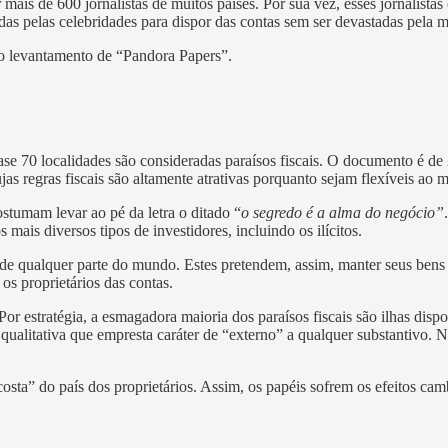
 mais de 600 jornalistas de muitos países. Por sua vez, esses jornalis
das pelas celebridades para dispor das contas sem ser devastadas pela m
o levantamento de “Pandora Papers”.
 70 localidades são consideradas paraísos fiscais. O documento é de 
ujas regras fiscais são altamente atrativas porquanto sejam flexíveis a
ostumam levar ao pé da letra o ditado “
o segredo é a alma do negócio”
 mais diversos tipos de investidores, incluindo os ilícitos.
e qualquer parte do mundo. Estes pretendem, assim, manter seus bens fo
os proprietários das contas.
or estratégia, a esmagadora maioria dos paraísos fiscais são ilhas di
ula qualitativa que empresta caráter de “externo” a qualquer substantivo
costa” do país dos proprietários. Assim, os papéis sofrem os efeitos cam