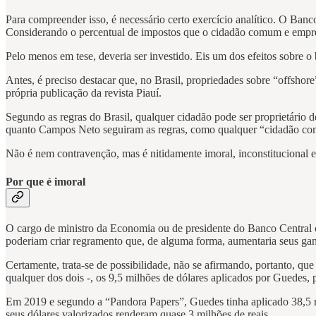
Para compreender isso, é necessário certo exercício analítico. O Ban
Considerando o percentual de impostos que o cidadão comum e empresa
Pelo menos em tese, deveria ser investido. Eis um dos efeitos sobre 
Antes, é preciso destacar que, no Brasil, propriedades sobre “offsho
própria publicação da revista Piauí.
Segundo as regras do Brasil, qualquer cidadão pode ser proprietário d
quanto Campos Neto seguiram as regras, como qualquer “cidadão com
Não é nem contravenção, mas é nitidamente imoral, inconstitucional e a
Por que é imoral
O cargo de ministro da Economia ou de presidente do Banco Central 
poderiam criar regramento que, de alguma forma, aumentaria seus gan
Certamente, trata-se de possibilidade, não se afirmando, portanto, que
qualquer dos dois -, os 9,5 milhões de dólares aplicados por Guedes,
Em 2019 e segundo a “Pandora Papers”, Guedes tinha aplicado 38,5 m
seus dólares valorizados renderam quase 3 milhões de reais.