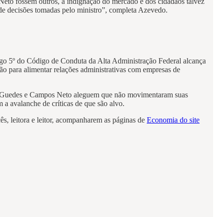
eto fossem outros, a indignação do mercado e dos cidadãos talvez
 de decisões tomadas pelo ministro”, completa Azevedo.
igo 5º do Código de Conduta da Alta Administração Federal alcança
são para alimentar relações administrativas com empresas de
 que Guedes e Campos Neto aleguem que não movimentaram suas
m a avalanche de críticas de que são alvo.
ês, leitora e leitor, acompanharem as páginas de
Economia do site