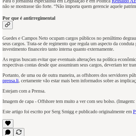
Para o jornalista especialista em Legislação e em Política
Reinaldo A
não se mostrasse tão forte. “Não importa quem gerencie aquele patri
Por que é antirregimental
Guedes e Campos Neto ocupam cargos públicos no penúltimo degrau da
seus cargos. Trata-se de regimento que regula um aspecto da conduta p
investimento financeiro tanto interna quanto externamente.
As regras buscam evitar que eventuais alterações na política econô
respectivas contas desde que assumiram seus cargos, deveriam ter trans
Portanto, de uma ou de outra maneira, as offshores dos servidores pú
prensa.li
, certamente vão estar mais bem informados sobre as implicaçõe
Estejam com a Prensa.
Imagem de capa - Offshore tem muito a ver com seu bolso. (Image
Este artigo foi escrito por Serg Smigg e publicado originalmente em
P