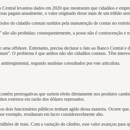
co Central levantou dados em 2020 que mostraram que cidadãos e empres
s pagam anualmente, o valor originado desse mais de um trilhão seria
o bolso do cidadão comum surtidos pela manutenção de contas no exterio
re” não são proibidas; consequentemente, a posse não é contravenção e 
e uma offshore. Entretanto, precisa declarar o fato ao Banco Central e d
um”. O problema é que ambos não são cidadãos comuns. Têm interesses
ntirregimental, segundo analistas consultados por este articulista.
contém prerrogativas que surtem efeito diretamente nos produtos cam
hos externos em razão dos dólares represados.
 os dois funcionários públicos tenham agido dessa maneira. Ocorre que, 
 por exemplo, resultaram em lucro consideravelmente alto.
ilhões de reais. Com a variação do câmbio, esse valor avançou para q