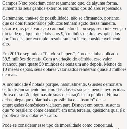
Campos Neto poderiam criar regramento que, de alguma forma,
aumentaria seus ganhos externos em razão dos dólares represados.
Certamente, trata-se de possibilidade, não se afirmando, portanto,
que os dois funcionários públicos tenham agido dessa maneira.
Ocorre que, pela variação cambial natural - ou seja, sem intervenção
direta de qualquer dos dois -, os 9,5 milhões de dólares aplicados
por Guedes, por exemplo, resultaram em lucro consideravelmente
alto.
Em 2019 e segundo a “Pandora Papers”, Guedes tinha aplicado
38,5 milhões de reais. Com a variação do câmbio, esse valor
avançou para quase 50 milhões de reais um ano depois. Menos de
10 meses depois, seus dólares valorizados renderam quase 3 milhões
de reais.
A imoralidade é notada porque, habitualmente, Guedes demonstra
certo distanciamento humano das classes sociais menos favorecidas.
Prova disso são algumas de suas declarações em público. Numa
delas, alega que dólar baixo possibilita o "absurdo" de as
empregadas domésticas viajarem para Disney; em outro, sustenta
que “o brasileiro come demais”; em uma terceira, questiona qual é o
problema de o dólar estar alto.
Pode-se considerar esse tipo de imoralidade como conceitual,