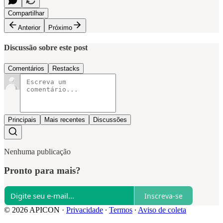
Compartilhar
Anterior
Próximo
Discussão sobre este post
Comentários
Restacks
Principais
Mais recentes
Discussões
Nenhuma publicação
Pronto para mais?
Inscreva-se
© 2026 APICON
·
Privacidade
∙
Termos
∙
Aviso de coleta