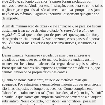
é de 2010 e, ao longo dos anos, 9 países foram excluídos por
motivos diversos. Ainda por essa Instrução, considera-se como tal as
nações cujas regras fiscais são altamente atrativas porquanto sejam
flexíveis ao máximo. Algumas, inclusive, dispensam qualquer tipo
de imposto.
Além da minimização de taxas - e até anulação -, os paraísos fiscais
costumam levar ao pé da letra o ditado “
o segredo é a alma do
negócio”
. Quaisquer dados, por desprezíveis que sejam, têm força
de segredo crucial, mortal. Nesse horizonte, esses países são portas
do Céu para os mais diversos tipos de investidores, incluindo os
ilícitos.
Dessa maneira, tornam-se verdadeiros ímãs para empresas e
cidadãos de qualquer parte do mundo. Estes pretendem, assim,
manter seus bens fora do alcance das regras de seus países nativos.
Posto que tais valores são expressos geralmente em dólares, o jogo
cambial favorece os proprietários das contas.
Quanto ao nome “offshore”, trata-se de metáfora mais que
adequada. Por estratégia, a esmagadora maioria dos paraísos fiscais
são ilhas dispostas ao longo dos oceanos. Como complemento,
“shore” é literalmente “costa” (fronteiras dos países) em inglês; “off”
é partícula qualitativa que empresta caráter de “externo” a qualquer
substantivo. Nesse contexto, “off shore” ou “offshore” possuem