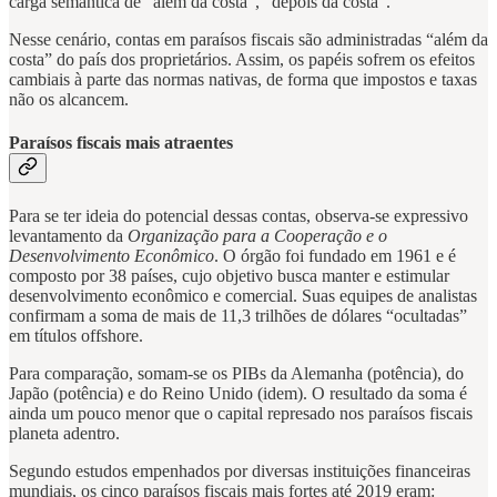
carga semântica de “além da costa”, “depois da costa”.
Nesse cenário, contas em paraísos fiscais são administradas “além da
costa” do país dos proprietários. Assim, os papéis sofrem os efeitos
cambiais à parte das normas nativas, de forma que impostos e taxas
não os alcancem.
Paraísos fiscais mais atraentes
Para se ter ideia do potencial dessas contas, observa-se expressivo
levantamento da
Organização para a Cooperação e o
Desenvolvimento Econômico
. O órgão foi fundado em 1961 e é
composto por 38 países, cujo objetivo busca manter e estimular
desenvolvimento econômico e comercial. Suas equipes de analistas
confirmam a soma de mais de 11,3 trilhões de dólares “ocultadas”
em títulos offshore.
Para comparação, somam-se os PIBs da Alemanha (potência), do
Japão (potência) e do Reino Unido (idem). O resultado da soma é
ainda um pouco menor que o capital represado nos paraísos fiscais
planeta adentro.
Segundo estudos empenhados por diversas instituições financeiras
mundiais, os cinco paraísos fiscais mais fortes até 2019 eram: