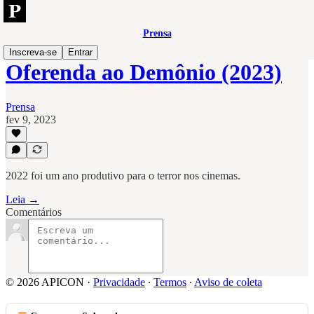
Prensa
Inscreva-se
Entrar
Oferenda ao Demônio (2023)
Prensa
fev 9, 2023
2022 foi um ano produtivo para o terror nos cinemas.
Leia →
Comentários
© 2026 APICON
·
Privacidade
∙
Termos
∙
Aviso de coleta