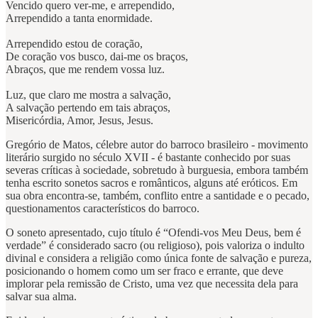
Vencido quero ver-me, e arrependido,
Arrependido a tanta enormidade.
Arrependido estou de coração,
De coração vos busco, dai-me os braços,
Abraços, que me rendem vossa luz.
Luz, que claro me mostra a salvação,
A salvação pertendo em tais abraços,
Misericórdia, Amor, Jesus, Jesus.
Gregório de Matos, célebre autor do barroco brasileiro - movimento
literário surgido no século XVII - é bastante conhecido por suas
severas críticas à sociedade, sobretudo à burguesia, embora também
tenha escrito sonetos sacros e românticos, alguns até eróticos. Em
sua obra encontra-se, também, conflito entre a santidade e o pecado,
questionamentos característicos do barroco.
O soneto apresentado, cujo título é “Ofendi-vos Meu Deus, bem é
verdade” é considerado sacro (ou religioso), pois valoriza o indulto
divinal e considera a religião como única fonte de salvação e pureza,
posicionando o homem como um ser fraco e errante, que deve
implorar pela remissão de Cristo, uma vez que necessita dela para
salvar sua alma.