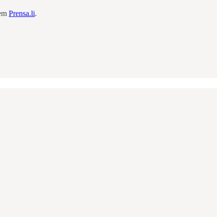
 em
Prensa.li
.