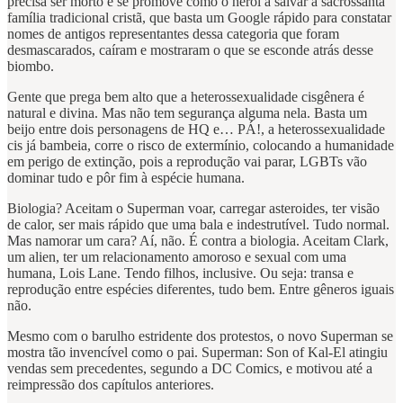
precisa ser morto e se promove como o herói a salvar a sacrossanta
família tradicional cristã, que basta um Google rápido para constatar
nomes de antigos representantes dessa categoria que foram
desmascarados, caíram e mostraram o que se esconde atrás desse
biombo.
Gente que prega bem alto que a heterossexualidade cisgênera é
natural e divina. Mas não tem segurança alguma nela. Basta um
beijo entre dois personagens de HQ e… PÁ!, a heterossexualidade
cis já bambeia, corre o risco de extermínio, colocando a humanidade
em perigo de extinção, pois a reprodução vai parar, LGBTs vão
dominar tudo e pôr fim à espécie humana.
Biologia? Aceitam o Superman voar, carregar asteroides, ter visão
de calor, ser mais rápido que uma bala e indestrutível. Tudo normal.
Mas namorar um cara? Aí, não. É contra a biologia. Aceitam Clark,
um alien, ter um relacionamento amoroso e sexual com uma
humana, Lois Lane. Tendo filhos, inclusive. Ou seja: transa e
reprodução entre espécies diferentes, tudo bem. Entre gêneros iguais
não.
Mesmo com o barulho estridente dos protestos, o novo Superman se
mostra tão invencível como o pai. Superman: Son of Kal-El atingiu
vendas sem precedentes, segundo a DC Comics, e motivou até a
reimpressão dos capítulos anteriores.