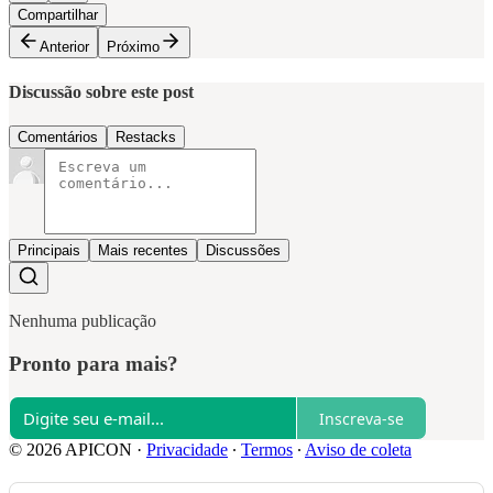
Compartilhar
Anterior
Próximo
Discussão sobre este post
Comentários
Restacks
Principais
Mais recentes
Discussões
Nenhuma publicação
Pronto para mais?
Inscreva-se
© 2026 APICON
·
Privacidade
∙
Termos
∙
Aviso de coleta