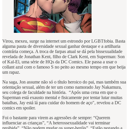
Virou, mexeu, surge na internet um estrondo por LGBTfobia. Basta
alguma pauta de diversidade sexual ganhar destaque e a artilharia
contrária começa. A troca de farpas atual se dá pela bissexualidade
revelada de Jonathan Kent, filho de Clark Kent, em Superman: Son
of Kal-El, uma série de HQs da DC Comics. Ele passa a usar o
collant azul com o famoso S no peito ao mesmo tempo em que beija
um rapaz.
Na saga, Jon assume não só o título heroico do pai, mas também sua
orientação sexual, além de ter um como namorado Jay Nakamura,
seu colega de faculdade na história. “Após uma cena em que o
Superman está exausto mental e fisicamente por tentar lutar muitas
batalhas, Jay está lá para cuidar do homem de aço", revelou a DC
comics em spoiler.
Foi o bastante para virem as agressões de sempre: “Querem
influenciar as crianças”, “A heterossexualidade vai terminar
proibida”, “Não podem mudar os super-heróis”, “Estão negando a