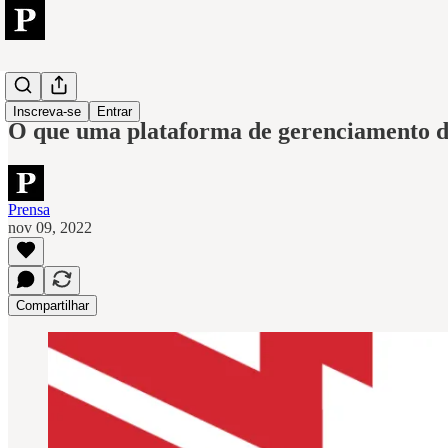
Axway
Inscreva-se
Entrar
O que uma plataforma de gerenciamento d
Prensa
nov 09, 2022
Compartilhar