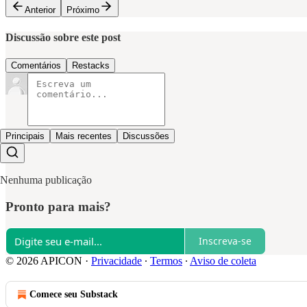
Anterior
Próximo
Discussão sobre este post
Comentários
Restacks
Principais
Mais recentes
Discussões
Nenhuma publicação
Pronto para mais?
Inscreva-se
© 2026 APICON
·
Privacidade
∙
Termos
∙
Aviso de coleta
Comece seu Substack