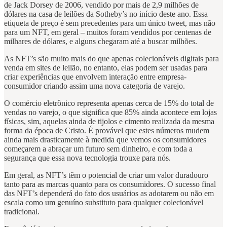
de Jack Dorsey de 2006, vendido por mais de 2,9 milhões de
dólares na casa de leilões da Sotheby’s no início deste ano. Essa
etiqueta de preço é sem precedentes para um único tweet, mas não
para um NFT, em geral – muitos foram vendidos por centenas de
milhares de dólares, e alguns chegaram até a buscar milhões.
As NFT’s são muito mais do que apenas colecionáveis digitais para
venda em sites de leilão, no entanto, elas podem ser usadas para
criar experiências que envolvem interação entre empresa-
consumidor criando assim uma nova categoria de varejo.
O comércio eletrônico representa apenas cerca de 15% do total de
vendas no varejo, o que significa que 85% ainda acontece em lojas
físicas, sim, aquelas ainda de tijolos e cimento realizada da mesma
forma da época de Cristo. É provável que estes números mudem
ainda mais drasticamente à medida que vemos os consumidores
começarem a abraçar um futuro sem dinheiro, e com toda a
segurança que essa nova tecnologia trouxe para nós.
Em geral, as NFT’s têm o potencial de criar um valor duradouro
tanto para as marcas quanto para os consumidores. O sucesso final
das NFT’s dependerá do fato dos usuários as adotarem ou não em
escala como um genuíno substituto para qualquer colecionável
tradicional.