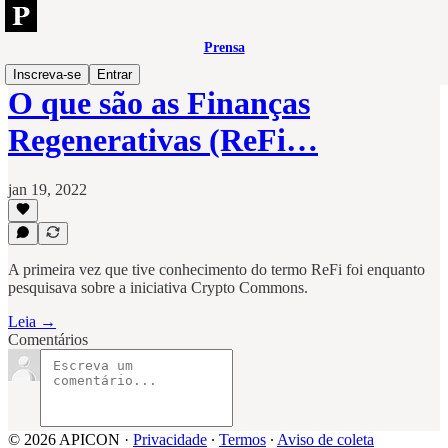
Prensa
Inscreva-se
Entrar
O que são as Finanças
Regenerativas (ReFi…
jan 19, 2022
A primeira vez que tive conhecimento do termo ReFi foi enquanto
pesquisava sobre a iniciativa Crypto Commons.
Leia →
Comentários
© 2026 APICON
·
Privacidade
∙
Termos
∙
Aviso de coleta