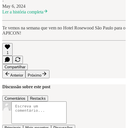
·
May 6, 2024
Ler a história completa
Te vemos na semana que vem no Hotel Rosewood São Paulo para o
APICON!
1
Compartilhar
Anterior
Próximo
Discussão sobre este post
Comentários
Restacks
Principais
Mais recentes
Discussões