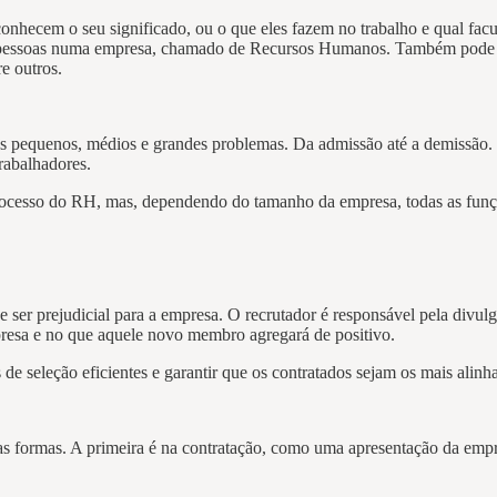
conhecem o seu significado, ou o que eles fazem no trabalho e qual fa
 de pessoas numa empresa, chamado de Recursos Humanos. Também pode
re outros.
 os pequenos, médios e grandes problemas. Da admissão até a demissão
rabalhadores.
ocesso do RH, mas, dependendo do tamanho da empresa, todas as funç
er prejudicial para a empresa. O recrutador é responsável pela divulga
presa e no que aquele novo membro agregará de positivo.
 de seleção eficientes e garantir que os contratados sejam os mais alinh
as formas. A primeira é na contratação, como uma apresentação da empre