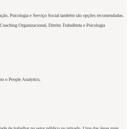
ação, Psicologia e Serviço Social também são opções recomendadas.
 Coaching Organizacional, Direito Trabalhista e Psicologia
o o People Analytics;
dade de trabalhar no setor público ou privado. Uma das áreas mais