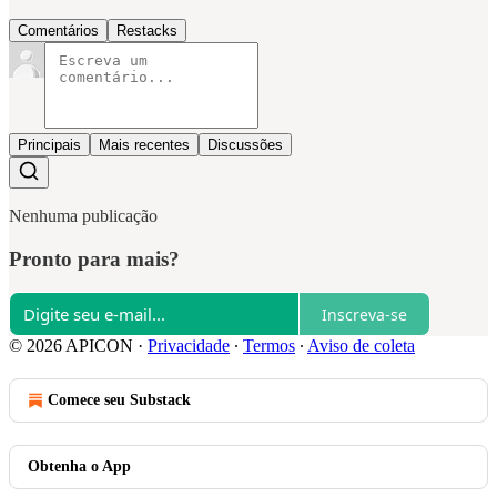
Comentários
Restacks
Principais
Mais recentes
Discussões
Nenhuma publicação
Pronto para mais?
Inscreva-se
© 2026 APICON
·
Privacidade
∙
Termos
∙
Aviso de coleta
Comece seu Substack
Obtenha o App