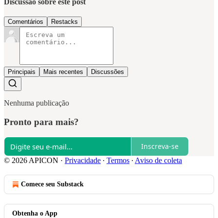
Discussão sobre este post
Comentários
Restacks
Principais
Mais recentes
Discussões
Nenhuma publicação
Pronto para mais?
Inscreva-se
© 2026 APICON
·
Privacidade
∙
Termos
∙
Aviso de coleta
Comece seu Substack
Obtenha o App