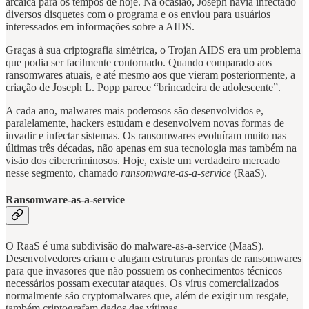
arcaica para os tempos de hoje. Na ocasião, Joseph havia infectado
diversos disquetes com o programa e os enviou para usuários
interessados em informações sobre a AIDS.
Graças à sua criptografia simétrica, o Trojan AIDS era um problema
que podia ser facilmente contornado. Quando comparado aos
ransomwares atuais, e até mesmo aos que vieram posteriormente, a
criação de Joseph L. Popp parece “brincadeira de adolescente”.
A cada ano, malwares mais poderosos são desenvolvidos e,
paralelamente, hackers estudam e desenvolvem novas formas de
invadir e infectar sistemas. Os ransomwares evoluíram muito nas
últimas três décadas, não apenas em sua tecnologia mas também na
visão dos cibercriminosos. Hoje, existe um verdadeiro mercado
nesse segmento, chamado
ransomware-as-a-service
(RaaS).
Ransomware-as-a-service
O RaaS é uma subdivisão do malware-as-a-service (MaaS).
Desenvolvedores criam e alugam estruturas prontas de ransomwares
para que invasores que não possuem os conhecimentos técnicos
necessários possam executar ataques. Os vírus comercializados
normalmente são cryptomalwares que, além de exigir um resgate,
também criptografam dados das vítimas.