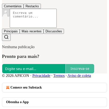
Comentários
Restacks
Principais
Mais recentes
Discussões
Nenhuma publicação
Pronto para mais?
Inscreva-se
© 2026 APICON
·
Privacidade
∙
Termos
∙
Aviso de coleta
Comece seu Substack
Obtenha o App