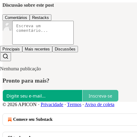
Discussão sobre este post
Comentários
Restacks
Principais
Mais recentes
Discussões
Nenhuma publicação
Pronto para mais?
Inscreva-se
© 2026 APICON
·
Privacidade
∙
Termos
∙
Aviso de coleta
Comece seu Substack