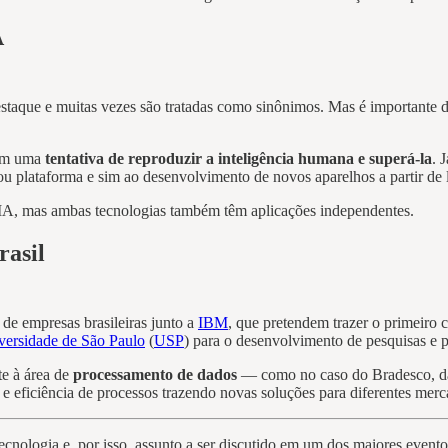
A
aque e muitas vezes são tratadas como sinônimos. Mas é importante dei
com uma
tentativa de reproduzir a inteligência humana e superá-la
. 
ou plataforma e sim ao desenvolvimento de novos aparelhos a partir de l
IA, mas ambas tecnologias também têm aplicações independentes.
rasil
de empresas brasileiras junto a
IBM
, que pretendem trazer o primeiro
iversidade de São Paulo
(
USP
) para o desenvolvimento de pesquisas e 
te à área de
processamento de dados
— como no caso do Bradesco, da
o e eficiência de processos trazendo novas soluções para diferentes merc
cnologia e, por isso, assunto a ser discutido em um dos maiores evento