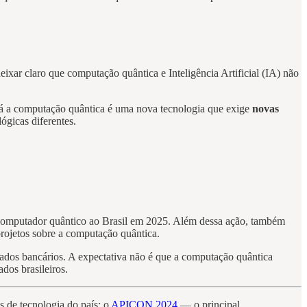
xar claro que computação quântica e Inteligência Artificial (IA) não
Já a computação quântica é uma nova tecnologia que exige
novas
ógicas diferentes.
 computador quântico ao Brasil em 2025. Além dessa ação, também
projetos sobre a computação quântica.
dos bancários. A expectativa não é que a computação quântica
ados brasileiros.
s de tecnologia do país: o
APICON 2024
— o principal