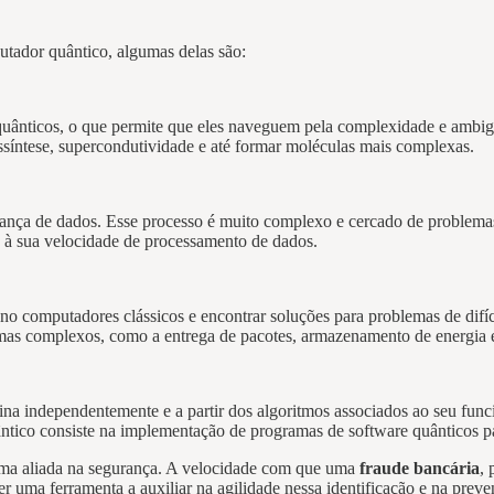
utador quântico, algumas delas são:
uânticos, o que permite que eles naveguem pela complexidade e ambig
ossíntese, supercondutividade e até formar moléculas mais complexas.
egurança de dados. Esse processo é muito complexo e cercado de probl
o à sua velocidade de processamento de dados.
o computadores clássicos e encontrar soluções para problemas de difíc
emas complexos, como a entrega de pacotes, armazenamento de energia 
a independentemente e a partir dos algoritmos associados ao seu func
quântico consiste na implementação de programas de software quânticos 
uma aliada na segurança. A velocidade com que uma
fraude bancária
, 
r uma ferramenta a auxiliar na agilidade nessa identificação e na prev