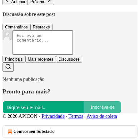
Anterior
Próximo
Discussão sobre este post
Comentários
Restacks
Principais
Mais recentes
Discussões
Nenhuma publicação
Pronto para mais?
Inscreva-se
© 2026 APICON
·
Privacidade
∙
Termos
∙
Aviso de coleta
Comece seu Substack