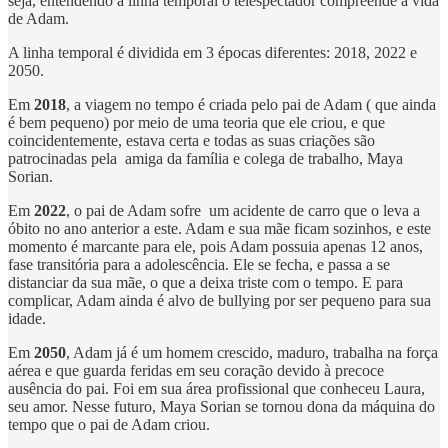
seja, entendendo a linha temporal o telespectador compreende a vida
de Adam.
A linha temporal é dividida em 3 épocas diferentes: 2018, 2022 e
2050.
Em
2018
, a viagem no tempo é criada pelo pai de Adam ( que ainda
é bem pequeno) por meio de uma teoria que ele criou, e que
coincidentemente, estava certa e todas as suas criações são
patrocinadas pela amiga da família e colega de trabalho, Maya
Sorian.
Em
2022
, o pai de Adam sofre um acidente de carro que o leva a
óbito no ano anterior a este. Adam e sua mãe ficam sozinhos, e este
momento é marcante para ele, pois Adam possuia apenas 12 anos,
fase transitória para a adolescência. Ele se fecha, e passa a se
distanciar da sua mãe, o que a deixa triste com o tempo. E para
complicar, Adam ainda é alvo de bullying por ser pequeno para sua
idade.
Em
2050
, Adam já é um homem crescido, maduro, trabalha na força
aérea e que guarda feridas em seu coração devido à precoce
ausência do pai. Foi em sua área profissional que conheceu Laura,
seu amor. Nesse futuro, Maya Sorian se tornou dona da máquina do
tempo que o pai de Adam criou.