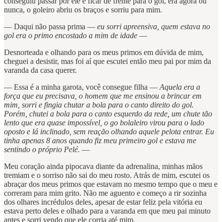
conseguiu passar por ele e ficar de frente para o gol, era agora ou
nunca, o goleiro abriu os braços e sorriu para mim.
— Daqui não passa prima —
eu sorri apreensiva, quem estava no
gol era o primo encostado a mim de idade
—
Desnorteada e olhando para os meus primos em dúvida de mim,
cheguei a desistir, mas foi aí que escutei então meu pai por mim da
varanda da casa querer.
— Essa é a minha garota, você consegue filha —
Aquela era a
força que eu precisava, o homem que me ensinou a brincar em
mim, sorri e fingia chutar a bola para o canto direito do gol.
Porém, chutei a bola para o canto esquerdo da rede, um chute tão
lento que era quase impossível, o go bolaleiro virou para o lado
oposto e lá inclinado, sem reação olhando aquele pelota entrar. Eu
tinha apenas 8 anos quando fiz meu primeiro gol e estava me
sentindo o próprio Pelé.
—
Meu coração ainda pipocava diante da adrenalina, minhas mãos
tremiam e o sorriso não sai do meu rosto. Atrás de mim, escutei os
abraçar dos meus primos que estavam no mesmo tempo que o meu e
correram para mim grito. Não me aguento e começo a rir sozinha
dos olhares incrédulos deles, apesar de estar feliz pela vitória eu
estava perto deles e olhado para a varanda em que meu pai minuto
antes e sorri vendo que ele corria até mim.