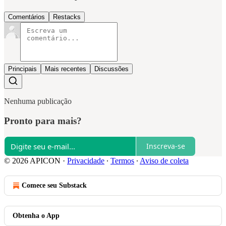
Comentários
Restacks
Principais
Mais recentes
Discussões
Nenhuma publicação
Pronto para mais?
Inscreva-se
© 2026 APICON
·
Privacidade
∙
Termos
∙
Aviso de coleta
Comece seu Substack
Obtenha o App