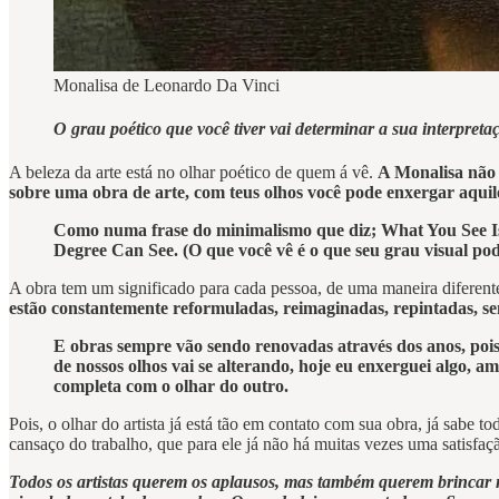
Monalisa de Leonardo Da Vinci
O grau poético que você tiver vai determinar a sua interpret
A beleza da arte está no olhar poético de quem á vê.
A Monalisa não
sobre uma obra de arte, com teus olhos você pode enxergar aquil
Como numa frase do minimalismo que diz; What You See Is 
Degree Can See. (O que você vê é o que seu grau visual pod
A obra tem um significado para cada pessoa, de uma maneira diferent
estão constantemente reformuladas, reimaginadas, repintadas, se
E obras sempre vão sendo renovadas através dos anos, pois 
de nossos olhos vai se alterando, hoje eu enxerguei algo, am
completa com o olhar do outro.
Pois, o olhar do artista já está tão em contato com sua obra, já sabe t
cansaço do trabalho, que para ele já não há muitas vezes uma satisfaç
Todos os artistas querem os aplausos, mas também querem brincar ne