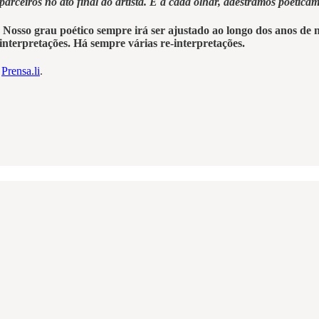
arceiros no ato final do artista. E a cada olhar, adestramos poetica
e. Nosso grau poético sempre irá ser ajustado ao longo dos anos de
 interpretações. Há sempre várias re-interpretações.
m
Prensa.li
.