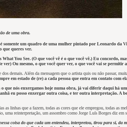
ação de uma obra.
 é somente um quadro de uma mulher pintado por Leonardo da Vi
o que queres ver.
What You See. (O que você vê é o que você vê.) Eu concordo, ma
e ver) Ou mesmo, o que você quer ver, o que você vai se permitir a
e dos demais. Além da mensagem que o artista quis ou não passar, mui
mpre em estado de (re) a cada pessoa que entra em contato com el
o que nós enxergamos hoje numa obra, já vai diferir daqui há um p
anhã eu posso enxergar outra coisa, e ter outra interpretação. A be
odas as linhas que a fazem, todas as cores que ele empregou, todas as melo
ão, uma reinterpretação, um assombro como Jorge Luís Borges diz em seu
ssa coisa do que cada um entendeu, interpretou, tirou para si, da mi