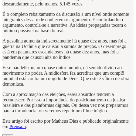
descaradamente, pelo menos, 5.145 vezes.
É o completo rebaixamento da discussão a um nível onde somente
integrantes dessa rede conhecem o argumento. E controlando o
argumento, controla-se a narrativa. As ideias propagadas tocam o
mínimo possível na base do real.
A gasolina aumenta indiscretamente há quase dez anos, mas foi a
guerra na Ucrânia que causou a subida de preços. O desemprego
está em patamares escandalosos há quase dez anos, mas foi a
pandemia que causou alta no índice.
Esse paralelismo, um quase outro mundo, dá sentido divino ao
movimento no poder. A midiosfera faz acreditar que um complô
mundial está contra um ungido de Deus. Que este é vítima de obra
demoníaca.
Com a aproximação das eleições, esses absurdos tendem a
recrudescer. Por isso a importância do posicionamento da justiça
brasileira e das plataformas digitais. Ou dessa vez nos preparamos
para a turbulência, ou veremos repetir um filme trágico.
Este artigo foi escrito por Matheus Dias e publicado originalmente
em
Prensa.li
.