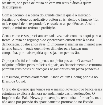
brasileira, sob pena de multa de cem mil reais diários a quem
descumprisse,
Com a decisão, e a perda do grande cliente que é o mercado
brasileiro, o dono do aplicativo voltou atrás, alegou o famoso “foi
mal, esqueci de te responder”, e resolveu as pendências. Assim
sendo, o ministro retirou a proibição.
Cenas como essas precisam ser cada vez mais comuns daqui para a
frente. A falta de regulação do ciberespaço custou caro à nossa
democracia, quatro anos atrás. É impensável manter na internet esse
terreno baldio – onde quem tiver dinheiro para bancar uma
campanha, por mais espúria que seja, tem permissão.
O preço não foi cobrado apenas no pleito passado. O acesso à
máquina pública pelas milícias digitais, ao financiamento e estrutura,
permitiu criminosas publicações negacionistas em plena pandemia.
O resultado, vemos diariamente. Ainda cai um Boeing por dia no
Brasil da Covid.
O fato do governo que temos ser o mesmo governo que banca essas
estruturas explica a demora no andamento das investigações. O
Inquérito das Fake News, por exemplo, tem muita informação, mas
não anda por pressão do aparelhamento promovido no Estado.