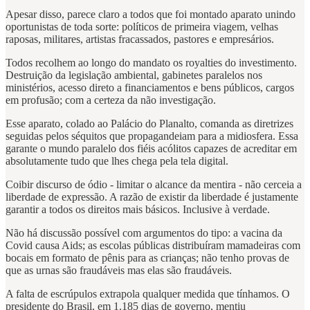
Apesar disso, parece claro a todos que foi montado aparato unindo
oportunistas de toda sorte: políticos de primeira viagem, velhas
raposas, militares, artistas fracassados, pastores e empresários.
Todos recolhem ao longo do mandato os royalties do investimento.
Destruição da legislação ambiental, gabinetes paralelos nos
ministérios, acesso direto a financiamentos e bens públicos, cargos
em profusão; com a certeza da não investigação.
Esse aparato, colado ao Palácio do Planalto, comanda as diretrizes
seguidas pelos séquitos que propagandeiam para a midiosfera. Essa
garante o mundo paralelo dos fiéis acólitos capazes de acreditar em
absolutamente tudo que lhes chega pela tela digital.
Coibir discurso de ódio - limitar o alcance da mentira - não cerceia a
liberdade de expressão. A razão de existir da liberdade é justamente
garantir a todos os direitos mais básicos. Inclusive à verdade.
Não há discussão possível com argumentos do tipo: a vacina da
Covid causa Aids; as escolas públicas distribuíram mamadeiras com
bocais em formato de pênis para as crianças; não tenho provas de
que as urnas são fraudáveis mas elas são fraudáveis.
A falta de escrúpulos extrapola qualquer medida que tínhamos. O
presidente do Brasil, em 1.185 dias de governo, mentiu