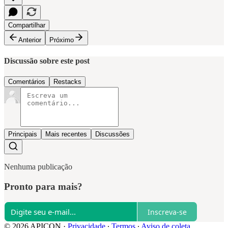
Compartilhar
Anterior
Próximo
Discussão sobre este post
Comentários
Restacks
Principais
Mais recentes
Discussões
Nenhuma publicação
Pronto para mais?
Inscreva-se
© 2026 APICON
·
Privacidade
∙
Termos
∙
Aviso de coleta