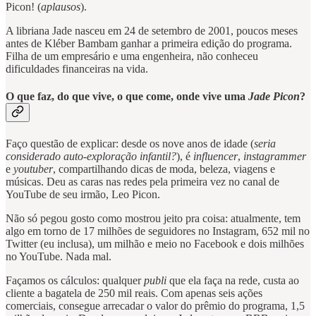
Picon! (
aplausos
).
A libriana Jade nasceu em 24 de setembro de 2001, poucos meses
antes de Kléber Bambam ganhar a primeira edição do programa.
Filha de um empresário e uma engenheira, não conheceu
dificuldades financeiras na vida.
O que faz, do que vive, o que come, onde vive uma
Jade Picon
?
Faço questão de explicar: desde os nove anos de idade (
seria
considerado auto-exploração infantil?
), é
influencer
,
instagrammer
e
youtuber
, compartilhando dicas de moda, beleza, viagens e
músicas. Deu as caras nas redes pela primeira vez no canal de
YouTube de seu irmão, Leo Picon.
Não só pegou gosto como mostrou jeito pra coisa: atualmente, tem
algo em torno de 17 milhões de seguidores no Instagram, 652 mil no
Twitter (eu inclusa), um milhão e meio no Facebook e dois milhões
no YouTube. Nada mal.
Façamos os cálculos: qualquer
publi
que ela faça na rede, custa ao
cliente a bagatela de 250 mil reais. Com apenas seis ações
comerciais, consegue arrecadar o valor do prêmio do programa, 1,5