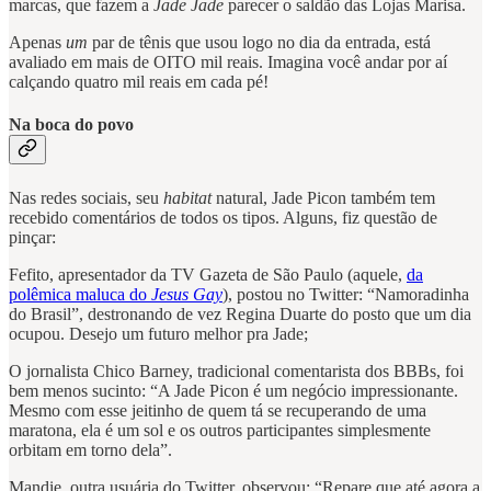
marcas, que fazem a
Jade Jade
parecer o saldão das Lojas Marisa.
Apenas
um
par de tênis que usou logo no dia da entrada, está
avaliado em mais de OITO mil reais. Imagina você andar por aí
calçando quatro mil reais em cada pé!
Na boca do povo
Nas redes sociais, seu
habitat
natural, Jade Picon também tem
recebido comentários de todos os tipos. Alguns, fiz questão de
pinçar:
Fefito, apresentador da TV Gazeta de São Paulo (aquele,
da
polêmica maluca do
Jesus Gay
), postou no Twitter: “Namoradinha
do Brasil”, destronando de vez Regina Duarte do posto que um dia
ocupou. Desejo um futuro melhor pra Jade;
O jornalista Chico Barney, tradicional comentarista dos BBBs, foi
bem menos sucinto: “A Jade Picon é um negócio impressionante.
Mesmo com esse jeitinho de quem tá se recuperando de uma
maratona, ela é um sol e os outros participantes simplesmente
orbitam em torno dela”.
Mandie, outra usuária do Twitter, observou: “Repare que até agora a