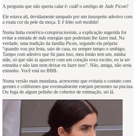
A pergunta que não queria calar é:
cadê o umbigo de Jade Picon
?
Ele estava ali, devidamente tampado por um insuspeito adesivo com
a exata cor da pele da moça. E é feito
sob medida
!
Numa linha
esotérico-conspiracionista
, a explicação sugerida foi
evitar a entrada de más energias que poderiam lhe fazer mal. Na
verdade, uma tradição da família Picon, segundo ela própria:
“quando vou pra festa, saio de casa, eu sempre tampo o umbigo;
Tampo com adesivo que fiz para isso, meu irmão tem um, minha
mãe, só que não ia aparecer com um coração roxo escrito, eu ia ser
estranha e não iam nem deixar eu fazer isso”. Não, amiga, não seria
estranho. Você está no BBB.
Numa versão mais mundana, acrescento que evitaria o contato com
germes e coliformes que eventualmente estejam presentes na piscina.
Ou fuga de algum pelinho de cobertor de estimação, sei lá.