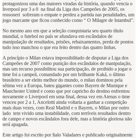
protagonizou uma das maiores viradas da história, quando vencia o
liverpool por 3 a 0 na final da Liga dos Campeões de 2005, os
rossoneri sofreram o empate e perdeu a partida nas penalidades, um
jogo marcante que ficou conhecido como “ O Milagre de Istambul”.
No mesmo ano em que a seleção conquistaria seu quarto título
mundial, o futebol no país se afundava em escândalos de
manipulação de resultados, prisões, rebaixamentos, perda de pontos
tudo isso manchou o que era feito dentro das quatro linhas.
A princípio o Milan estava impossibilitado de disputar a Liga dos
Campeões de 2007 como punição dos escândalos de manipulação,
mas um recurso possibilitou sua participação, de proibido a jogar o
time foi a campeã, comandado por um brilhante Kaká, o último
brasileiro a ser eleito melhor do mundo, o milan dominou pela
sétima vez a Europa, bateu gigantes como Bayern de Munique e
Manchester United e como que por capricho do destino enfrentou
novamente o Liverpool em uma final, dessa vez em Atenas o time
venceu por 2 a 1, Ancelotti ainda voltaria a ganhar a competição
mais duas vezes, com Real Madrid e o Bayern, o Milan por outro
lado tem vivido uma instabilidade, com terríveis resultados dentro
de campo e novos escândalos fora dele, mas a história gloriosa não
será apagada.
Este artigo foi escrito por Italo Valadares e publicado originalmente