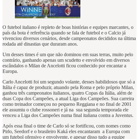
O futebol italiano é repleto de boas histórias e equipes marcantes, o
país da bota é referência quando se fala de futebol e o Calcio já
vivenciou diversos cenários, desde campeonatos decididos na última
rodada até dinastias que duraram anos.
Um desses times é um que não dominou em suas terras, muito pelo
contrário, ganhando apenas um scudetto e envolvido em diversos
escândalos o Milan de Ancelotti ficou conhecido por encantar a
Europa.
Carlo Ancelotti foi um segundo volante, desses habilidosos que só a
Itália é capaz de produzir, atuando pela Roma e pelo próprio Milan,
ganhou três campeonatos italianos, quatro Copas da Itália, além de
duas Copa dos Campeões, a atual Liga dos Campeões. Sua carreira
como treinador começou no pequeno Reggiana e no final de 2001
ele assumiu o clube rossoneri e já na sua segunda temporada ele
venceu a Liga dos Campeões numa final italiana contra a Juventus.
Após essa final o time de Carlo só se fortificou, com nomes como
Pirlo, Seedorf e o brasileiro Kaká eles encantaram a Europa com
um futebol ofensivo e envolvente, e apesar disso tudo a equipe