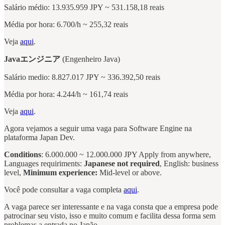
Salário médio: 13.935.959 JPY ~ 531.158,18 reais
Média por hora: 6.700/h ~ 255,32 reais
Veja
aqui
.
Javaエンジニア
(Engenheiro Java)
Salário medio: 8.827.017 JPY ~ 336.392,50 reais
Média por hora: 4.244/h ~ 161,74 reais
Veja
aqui
.
Agora vejamos a seguir uma vaga para Software Engine na
plataforma Japan Dev.
Conditions
: 6.000.000 ~ 12.000.000 JPY Apply from anywhere,
Languages requiriments:
Japanese not required
, English: business
level,
Minimum experience:
Mid-level or above.
Você pode consultar a vaga completa
aqui
.
A vaga parece ser interessante e na vaga consta que a empresa pode
patrocinar seu visto, isso e muito comum e facilita dessa forma sem
problemas a entrada no Japão.