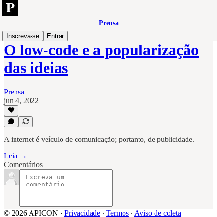
Prensa
Inscreva-se
Entrar
O low-code e a popularização
das ideias
Prensa
jun 4, 2022
‎A internet é veículo de comunicação; portanto, de publicidade.
Leia →
Comentários
© 2026 APICON
·
Privacidade
∙
Termos
∙
Aviso de coleta