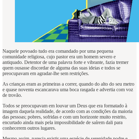
Naquele povoado tudo era comandado por uma pequena
comunidade religiosa, cujo pastor era um homem severo e
antiquado. Detentor de uma palavra forte e vibrante, fazia tremer
quem ousasse discordar de alguma das suas ideias e todos se
preocupavam em agradar-lhe sem restrições.
As crianças eram as primeiras a correr, quando do alto do seu metro
e quase noventa escancarava uma boca rasgada e advertia com voz
de trovão.
Todos se preocupavam em louvar um Deus que era formatado à
imagem daquela realidade, de acordo com as condições da maioria
das pessoas; pobres, sofridas e com um horizonte muito restrito,
encurtado ainda mais pela impossibilidade de saírem dali para
conhecerem outros lugares.
Mesmo assim, parecia existir uma espécie de serenidade podre e