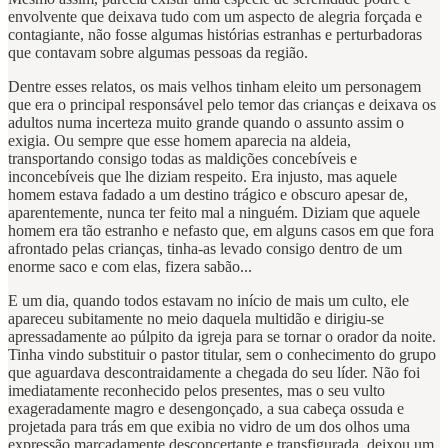
envolvente que deixava tudo com um aspecto de alegria forçada e
contagiante, não fosse algumas histórias estranhas e perturbadoras
que contavam sobre algumas pessoas da região.
Dentre esses relatos, os mais velhos tinham eleito um personagem
que era o principal responsável pelo temor das crianças e deixava os
adultos numa incerteza muito grande quando o assunto assim o
exigia. Ou sempre que esse homem aparecia na aldeia,
transportando consigo todas as maldições concebíveis e
inconcebíveis que lhe diziam respeito. Era injusto, mas aquele
homem estava fadado a um destino trágico e obscuro apesar de,
aparentemente, nunca ter feito mal a ninguém. Diziam que aquele
homem era tão estranho e nefasto que, em alguns casos em que fora
afrontado pelas crianças, tinha-as levado consigo dentro de um
enorme saco e com elas, fizera sabão...
E um dia, quando todos estavam no início de mais um culto, ele
apareceu subitamente no meio daquela multidão e dirigiu-se
apressadamente ao púlpito da igreja para se tornar o orador da noite.
Tinha vindo substituir o pastor titular, sem o conhecimento do grupo
que aguardava descontraidamente a chegada do seu líder. Não foi
imediatamente reconhecido pelos presentes, mas o seu vulto
exageradamente magro e desengonçado, a sua cabeça ossuda e
projetada para trás em que exibia no vidro de um dos olhos uma
expressão marcadamente desconcertante e transfigurada, deixou um