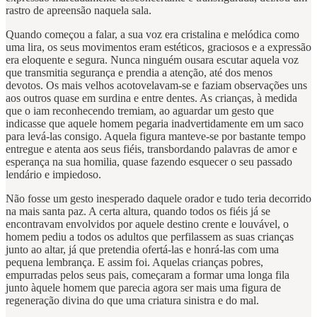
rastro de apreensão naquela sala.
Quando começou a falar, a sua voz era cristalina e melódica como
uma lira, os seus movimentos eram estéticos, graciosos e a expressão
era eloquente e segura. Nunca ninguém ousara escutar aquela voz
que transmitia segurança e prendia a atenção, até dos menos
devotos. Os mais velhos acotovelavam-se e faziam observações uns
aos outros quase em surdina e entre dentes. As crianças, à medida
que o iam reconhecendo tremiam, ao aguardar um gesto que
indicasse que aquele homem pegaria inadvertidamente em um saco
para levá-las consigo. Aquela figura manteve-se por bastante tempo
entregue e atenta aos seus fiéis, transbordando palavras de amor e
esperança na sua homilia, quase fazendo esquecer o seu passado
lendário e impiedoso.
Não fosse um gesto inesperado daquele orador e tudo teria decorrido
na mais santa paz. A certa altura, quando todos os fiéis já se
encontravam envolvidos por aquele destino crente e louvável, o
homem pediu a todos os adultos que perfilassem as suas crianças
junto ao altar, já que pretendia ofertá-las e honrá-las com uma
pequena lembrança. E assim foi. Aquelas crianças pobres,
empurradas pelos seus pais, começaram a formar uma longa fila
junto àquele homem que parecia agora ser mais uma figura de
regeneração divina do que uma criatura sinistra e do mal.