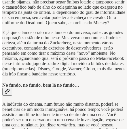
usando pijamas, não precisar pegar ônibus lotado e tampouco sentir
o catastrófico bafo de alho do coleguinha ao lado que exagerou no
tempero na janta de ontem. E dependendo do grau de informalidade
da sua empresa, seu avatar pode ter até cabeça de cavalo. Ou o
uniforme do Deadpool. Quem sabe, as orelhas do Mickey?
E já que citamos o rato mais famoso do universo, saiba: as grandes
corporações estão de olho nesse Metaverso como nunca. Pode ter
certeza, além da turma do Zuckerberg, neste momento vários
executivos, comandando exércitos de desenvolvedores, estão
pensando em como tirar o máximo deste “novo” ambiente. No
máximo, aguardando qual será o próximo passo do Meta/Facebook
nesse intrincado jogo de xadrez digital movido a bilhões de dólares
(ou criptomoedas). Disney, Google, Warner, Globo, mais dia menos
dia irão fincar a bandeira nesse território.
No fundo, no fundo, bem lá no fundo…
A indústria do cinema, num futuro não muito distante, poderá se
beneficiar de um modo inimaginável há pouco tempo: você poderá
assistir a um filme totalmente imerso dentro de uma cena. Você
poderá ser um observador em uma cena de investigação,
voyeur
de
uma cena romântica (eu disse
romântica
, mas se você pensou