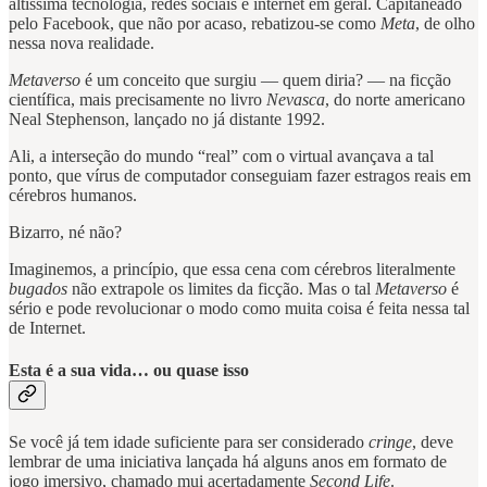
altíssima tecnologia, redes sociais e internet em geral. Capitaneado
pelo Facebook, que não por acaso, rebatizou-se como
Meta
, de olho
nessa nova realidade.
Metaverso
é um conceito que surgiu — quem diria? — na ficção
científica, mais precisamente no livro
Nevasca
, do norte americano
Neal Stephenson, lançado no já distante 1992.
Ali, a interseção do mundo “real” com o virtual avançava a tal
ponto, que vírus de computador conseguiam fazer estragos reais em
cérebros humanos.
Bizarro, né não?
Imaginemos, a princípio, que essa cena com cérebros literalmente
bugados
não extrapole os limites da ficção. Mas o tal
Metaverso
é
sério e pode revolucionar o modo como muita coisa é feita nessa tal
de Internet.
Esta é a sua vida… ou quase isso
Se você já tem idade suficiente para ser considerado
cringe
, deve
lembrar de uma iniciativa lançada há alguns anos em formato de
jogo imersivo, chamado mui acertadamente
Second Life
.