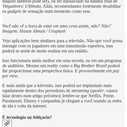
naquilo
também pode ser), ou ser massacrado na batalha final de
Vingadores: Ultimato
. Aliás, recomendamos fortemente desabilitar
os
gadgets
de sensação num momento como esse.
Você não vê a hora de estar em uma cena assim, não? Não?
Imagem: Hasan Almasi / Unsplash
Vejo aplicações bem similares para a televisão. Não que você possa
interagir com os jogadores em uma transmissão esportiva, mas
poderá se sentir de modo realista em um estádio.
Isso funcionaria ainda melhor em uma novela, ou em um programa
de auditório. Mesmo um
reality
como o
Big Brother Brasil
poderá
lhe proporcionar uma perspectiva única. E provavelmente em
pay
per view
.
E mais ainda que a televisão, isso poderá ser implantado mais
rapidamente dentro dos provedores de
streaming
(
spoiler
, vamos
falar destes num artigo próximo); lembre-se que Netflix, Prime,
Paramount, Disney e companhia já chegam a você usando as redes
de ida e volta da internet.
É tecnologia ou feitiçaria?