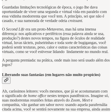
Guardadas limitações tecnológicas de época, o jogo lhe dava
oportunidade de viver uma segunda e virtual vida em paralelo com
essa vidinha modorrenta que você tem. A princípio, sei que não é
casado, e sua namorada de verdade odeia
croissant.
O
Second Life
era um proto-Metaverso, mas há uma imensa
diferença: nos aplicativos e periféricos (essa palavra ainda se usa,
produção?) destes novos tempos, na figura de óculos de realidade
virtual, luvas tácteis, pulseirinhas e toda sorte de bugigangas, você
poderá sentir texturas, peso, calor e outras características das coisas
virtuais, como se você estivesse lidando lindamente no mundo real.
A pergunta premiada: na prática, onde mais isso será usado além dos
jogos?
Liberando suas fantasias (em lugares não muito propícios)
Ah, caríssimos leitores: vocês mesmos, que já se acostumaram com
o significado de
home office
nestes tempos pandêmicos. Imagine só,
suas modorrentas reuniões feitas através do
Zoom
,
Meet
e
companhia, vão ganhar um sabor novo: usando aquela parafernália
citada acima, você se sentirá novamente na sua empresa, ainda assim