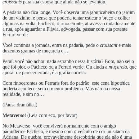
croissants
para sua esposa que ainda não se levantou.
A padaria não fica longe. Você observa uma jabuticabeira no jardim
de um vizinho, e pensa que poderia tentar esticar o braço e colher
algumas na volta. Pacheco, o rinoceronte, atravessa cuidadosamente
a rua, após aguardar a Flávia, advogada, passar com sua potente
Ferrari verde.
Você continua a jornada, entra na padaria, pede o
croissant
e mais
duzentos gramas de muçarela e…
Peraí: você não achou nada estranho nessa história? Bom, não sei o
que foi pior, o Pacheco ou a Ferrari verde. Ou ainda a
muçarela
, que
apesar de parecer errada, é a grafia correta.
Com rinocerontes ou Ferraris fora do padrão, este cena hipotética
poderia acontecer sem o menor problema. Mas não na nossa
realidade, e sim no…
(Pausa dramática)
Metaverso
! (Leia com eco, por favor)
No Metaverso, você conviverá normalmente com o amigo
paquiderme Pacheco, e mesmo com o veículo de cor inusitada da
Adriana. De quebra, provavelmente descobriria que ela não é uma