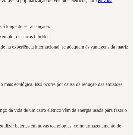
favorável à popularização de veículos elétricos, com
elevada
está longe de ser alcançada.
exemplo, os carros híbridos.
dade na experiência internacional, se adequam às vantagens da matriz
ão mais ecológica. Isso ocorre por causa da redução das emissões
longo da vida de um carro elétrico vêm da energia usada para fazer o
reutilizar baterias em novas tecnologias, como armazenamento de