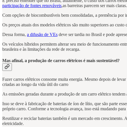
É preciso entender que no Brasil, atualmente, o custo dos carros elétr
participação de fontes renováveis
,as barreiras parecem ser mais clara
Com opções de biocombustíveis bem consolidadas, a premência por inc
Os preços atuais dos modelos elétricos são muito superiores ao custo d
Dessa forma,
a difusão de VEs
deve ser tardia no Brasil e pode apres
Os veículos híbridos permitem alterar seu meio de funcionamento entre
brasileira e às limitações da rede de recarga.
Mas afinal, a produção de carros elétricos é mais sustentável?
Fazer carros elétricos consome muita energia. Mesmo depois de levar e
criadas ao longo da vida útil do carro
As emissões geradas durante a produção de um carro elétrico tendem
Isso se deve à fabricação de baterias de íon de lítio, que são parte e
próprio carro. Conforme a tecnologia avança, isso está mudando par
Reutilizar e reciclar baterias também é um mercado em crescimento. A
eletricidade.