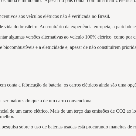
icos ainda é muito alto. Apesar do país contar com uma matriz elétrica 
s.
entivos aos veículos elétricos não é verificada no Brasil.
e vida do brasileiro. Ao contrário da experiência europeia, a paridade 
entar algumas versões alternativas ao veículo 100% elétrico, como por 
 biocombustíveis e a eletricidade e, apesar de não constituírem priori
m conta a fabricação da bateria, os carros elétricos ainda são uma opç
 a ser maiores do que a de um carro convencional.
ssencial de um carro elétrico. Mais de um terço das emissões de CO2 ao 
a melhor.
 pesquisa sobre o uso de baterias usadas está procurando maneiras de 