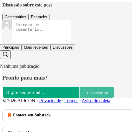
Discussão sobre este post
Comentários
Restacks
Principais
Mais recentes
Discussões
Nenhuma publicação
Pronto para mais?
Inscreva-se
© 2026 APICON
·
Privacidade
∙
Termos
∙
Aviso de coleta
Comece seu Substack