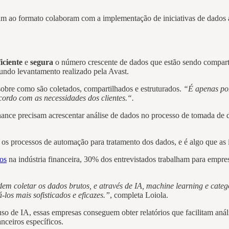
 ao formato colaboram com a implementação de iniciativas de dados abe
ficiente
e
segura
o número crescente de dados que estão sendo compar
gundo levantamento realizado pela Avast.
 sobre como são coletados, compartilhados e estruturados.
“É apenas por
cordo com as necessidades dos clientes.“.
nance precisam acrescentar análise de dados no processo de tomada de d
r os processos de automação para tratamento dos dados, e é algo que as 
os
na indústria financeira, 30% dos entrevistados trabalham para empres
em coletar os dados brutos, e através de IA, machine learning e cate
los mais sofisticados e eficazes.”
, completa Loiola.
de IA, essas empresas conseguem obter relatórios que facilitam anális
anceiros específicos.