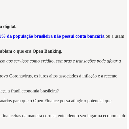
a digital.
1% da população brasileira não possui conta bancária
ou a usam
 sabiam o que era Open Banking.
sso aos serviços como crédito, compras e transações pode afetar a
vo Coronavirus, os juros altos associados à inflação e a recente
ça a frágil economia brasileira?
uários para que o Open Finance possa atingir o potencial que
s financeiras da maneira correta, entendendo seu lugar na economia do