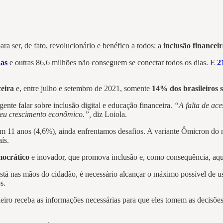
a ser, de fato, revolucionário e benéfico a todos: a
inclusão financeir
das
e outras 86,6 milhões não conseguem se conectar todos os dias. E
2
ceira
e, entre julho e setembro de 2021, somente
14% dos brasileiros
nte falar sobre inclusão digital e educação financeira.
“A falta de ace
seu crescimento econômico.”,
diz Loiola.
 11 anos (4,6%), ainda enfrentamos desafios. A variante Ômicron do no
aís.
ocrático
e inovador, que promova inclusão e, como consequência, aque
tá nas mãos do cidadão, é necessário alcançar o máximo possível de us
os.
leiro receba as informações necessárias para que eles tomem as decisõe